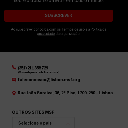
sobre o trabalho da MSF em todo o mundo.
SUBSCREVER
Ao subscrever concorda com os
Termos de uso
e a
Política de
privacidade
da organização.
(351) 211 358 729
(Chamada para a rede fixa nacional)
faleconnosco@lisbon.msf.org
Rua João Saraiva, 36, 2º Piso, 1700-250 – Lisboa
OUTROS SITES MSF
Selecione o país