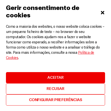
Gerir consentimento de
cookies
Como a maioria dos websites, o nosso website coloca cookies –
um pequeno ficheiro de texto – no browser do seu
computador. Os cookies ajudam-nos a fazer o website
funcionar como esperado, a recolher informações sobre a
Consignação do IRS 2026
forma como utiliza o nosso website e a analisar o tráfego do
site. Para mais informações, consulte a nossa
Política de
Saiba tudo sobre a consignação de IRS: o que é,
Cookies
.
como funciona, como preencher, e como pode
ajudar a MSF com o donativo de
ACEITAR
DOE AGORA
RECUSAR
Consignação do IRS 2026
CONFIGURAR PREFERÊNCIAS