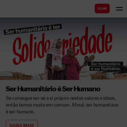
B
s
DOAR
u
c
s
a
c
r
a
r
Ser Humanitário é Ser Humano
Se consegue ver-se a si próprio nestes valores e ideais,
então temos muito em comum. Afinal, ser humanitário
é ser humano.
SAIBA MAIS