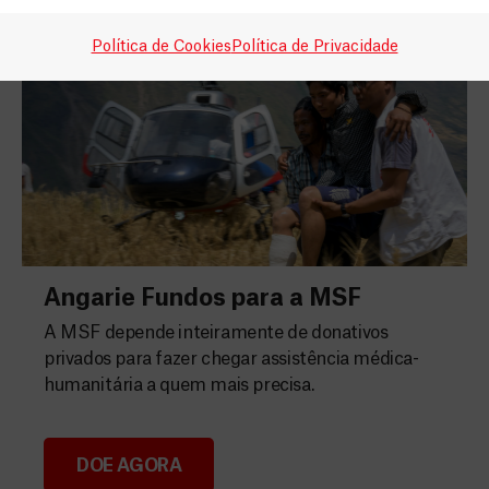
Política de Cookies
Política de Privacidade
Angarie Fundos para a MSF
A MSF depende inteiramente de donativos
privados para fazer chegar assistência médica-
humanitária a quem mais precisa.
DOE AGORA
Angarie Fundos para a MSF