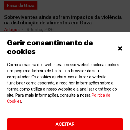
Faixa de Gaza
Sobreviventes ainda sofrem impactos da violência
na distribuição de alimentos em Gaza
Artigos
9 Junho, 2026
Gerir consentimento de
LEIA MAIS
cookies
Como a maioria dos websites, o nosso website coloca cookies –
um pequeno ficheiro de texto – no browser do seu
computador. Os cookies ajudam-nos a fazer o website
funcionar como esperado, a recolher informações sobre a
forma como utiliza o nosso website e a analisar o tráfego do
site. Para mais informações, consulte a nossa
Política de
Cookies
.
ACEITAR