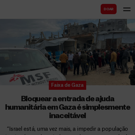
B
s
DOAR
u
c
s
a
c
r
a
r
Faixa de Gaza
Bloquear a entrada de ajuda
humanitária em Gaza é simplesmente
inaceitável
“Israel está, uma vez mais, a impedir a população