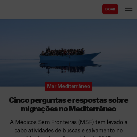
B
s
DOAR
u
c
s
a
c
r
a
r
Mar Mediterrâneo
Cinco perguntas e respostas sobre
migrações no Mediterrâneo
A Médicos Sem Fronteiras (MSF) tem levado a
cabo atividades de buscas e salvamento no