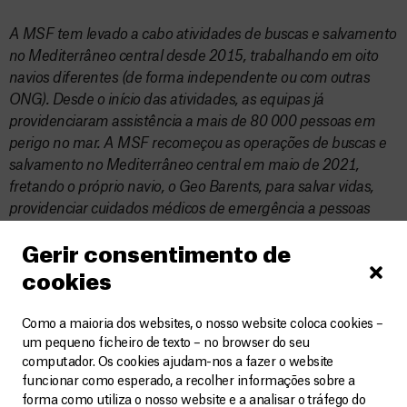
A MSF tem levado a cabo atividades de buscas e salvamento
no Mediterrâneo central desde 2015, trabalhando em oito
navios diferentes (de forma independente ou com outras
ONG). Desde o início das atividades, as equipas já
providenciaram assistência a mais de 80 000 pessoas em
perigo no mar. A MSF recomeçou as operações de buscas e
salvamento no Mediterrâneo central em maio de 2021,
fretando o próprio navio, o Geo Barents, para salvar vidas,
providenciar cuidados médicos de emergência a pessoas
resgatadas, e projetar a voz de sobreviventes a partir da
Gerir consentimento de
fronteira mais mortífera do mundo.
cookies
Como a maioria dos websites, o nosso website coloca cookies –
um pequeno ficheiro de texto – no browser do seu
Relacionados
VER MAIS
computador. Os cookies ajudam-nos a fazer o website
funcionar como esperado, a recolher informações sobre a
forma como utiliza o nosso website e a analisar o tráfego do