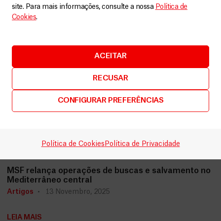
site. Para mais informações, consulte a nossa
Política de
Cookies
.
ACEITAR
RECUSAR
CONFIGURAR PREFERÊNCIAS
Política de Cookies
Política de Privacidade
Mar Mediterrâneo
MSF relança operações de buscas e salvamento no
Mediterrâneo central
Artigos
13 Novembro, 2025
LEIA MAIS