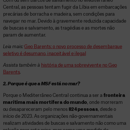
Com ou sem barcos de salvamento no Mediterrâneo
Central, as pessoas tentam fugir da Líbia em embarcações
precárias de borracha e madeira, sem condições para
navegar no mar. Devido à gravemente reduzida capacidade
de buscas e salvamento, as tragédias e as mortes não
param de aumentar.
Leia mais:
Geo Barents: o novo processo de desembarque
seletivo é desumano, inaceitável e ilegal
Assista também à
história de uma sobrevivente no Geo
Barents
.
2. Porque é que a MSF está no mar?
Porque o Mediterrâneo Central continua a ser a
fronteira
marítima mais mortífera do mundo
, onde morreram
ou desapareceram pelo menos
824 pessoas
, desde o
início de 2023. As organizações não-governamentais
realizam atividades de buscas e salvamento não como uma