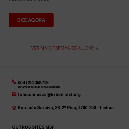
DOE AGORA
Angarie Fundos para a MSF
VER MAIS FORMAS DE AJUDAR
(351) 211 358 729
(Chamada para a rede fixa nacional)
faleconnosco@lisbon.msf.org
Rua João Saraiva, 36, 2º Piso, 1700-250 – Lisboa
OUTROS SITES MSF