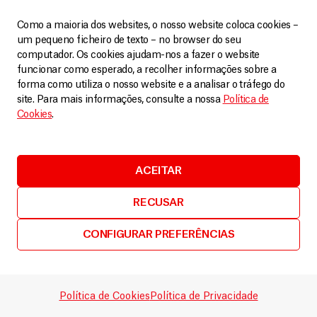
Como a maioria dos websites, o nosso website coloca cookies –
um pequeno ficheiro de texto – no browser do seu
computador. Os cookies ajudam-nos a fazer o website
funcionar como esperado, a recolher informações sobre a
forma como utiliza o nosso website e a analisar o tráfego do
site. Para mais informações, consulte a nossa
Política de
Cookies
.
ACEITAR
Colômbia
,
Panamá
A violência sexual no estreito de Darién é cada vez
RECUSAR
mais cruel e desumana
Artigos
23 Novembro, 2023
CONFIGURAR PREFERÊNCIAS
LEIA MAIS
Política de Cookies
Política de Privacidade