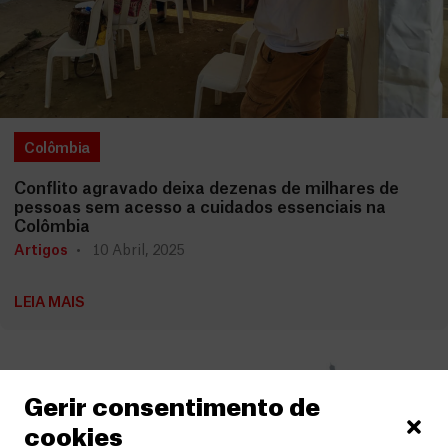
Colômbia
Conflito agravado deixa dezenas de milhares de
pessoas sem acesso a cuidados essenciais na
Colômbia
Artigos
10 Abril, 2025
LEIA MAIS
Gerir consentimento de
cookies