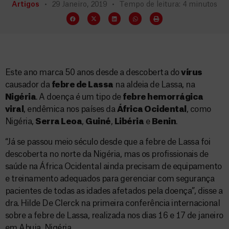
Artigos
29 Janeiro, 2019
Tempo de leitura: 4 minutos
Este ano marca 50 anos desde a descoberta do
vírus
causador da
febre de Lassa
na aldeia de Lassa, na
Nigéria
. A doença é um tipo de
febre hemorrágica
viral
, endêmica nos países da
África Ocidental
, como
Nigéria,
Serra Leoa
,
Guiné
,
Libéria
e
Benin
.
“Já se passou meio século desde que a febre de Lassa foi
descoberta no norte da Nigéria, mas os profissionais de
saúde na África Ocidental ainda precisam de equipamento
e treinamento adequados para gerenciar com segurança
pacientes de todas as idades afetados pela doença”, disse a
dra. Hilde De Clerck na primeira conferência internacional
sobre a febre de Lassa, realizada nos dias 16 e 17 de janeiro
em Abuja, Nigéria.