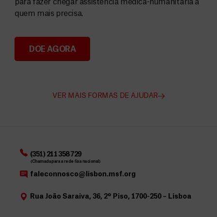
para fazer chegar assistência médica-humanitária a
quem mais precisa.
DOE AGORA
Angarie Fundos para a MSF
VER MAIS FORMAS DE AJUDAR
(351) 211 358 729
(Chamada para a rede fixa nacional)
faleconnosco@lisbon.msf.org
Rua João Saraiva, 36, 2º Piso, 1700-250 – Lisboa