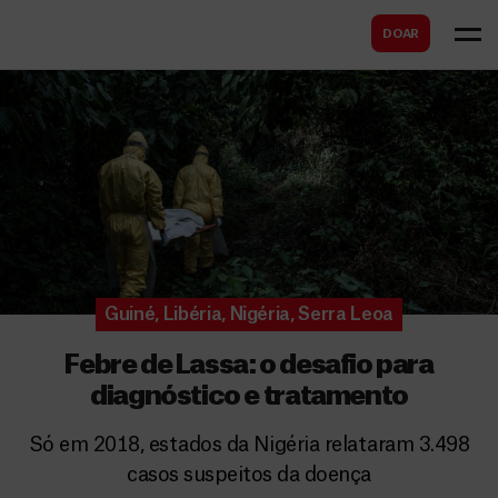
B
s
DOAR
u
c
s
a
c
r
a
r
Guiné
,
Libéria
,
Nigéria
,
Serra Leoa
Febre de Lassa: o desafio para
diagnóstico e tratamento
Só em 2018, estados da Nigéria relataram 3.498
casos suspeitos da doença