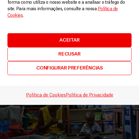
forma como utiliza o nosso website e a analisar o tráfego do
site. Para mais informações, consulte a nossa
Política de
Cookies
.
Nigéria
Tratar a malária em Gummi: como o acesso
atempado aos cuidados faz a diferença
ACEITAR
Artigos
15 Janeiro, 2026
RECUSAR
LEIA MAIS
CONFIGURAR PREFERÊNCIAS
Política de Cookies
Política de Privacidade