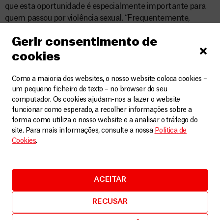
que esta oportunidade é especialmente importante para
quem passou por violência sexual. “Frequentemente,
quando falo com alguém que é sobrevivente, essa é a
Gerir consentimento de
primeira vez que a pessoa está a falar com alguém –
especialmente um profissional – sobre aquilo que lhe
cookies
aconteceu”, explica. “Procuro fazer com que a pessoa se
sinta segura e valorizada, e que saiba que não é culpa dela.
Como a maioria dos websites, o nosso website coloca cookies –
Isso estabelece as bases daquilo que devem esperar e
um pequeno ficheiro de texto – no browser do seu
computador. Os cookies ajudam-nos a fazer o website
sentir que merecem por parte de quem lhes presta
funcionar como esperado, a recolher informações sobre a
cuidados no futuro.”
forma como utiliza o nosso website e a analisar o tráfego do
site. Para mais informações, consulte a nossa
Política de
Cookies
.
“Apesar de haver muitas coisas
ACEITAR
que não podemos fazer pelas
RECUSAR
pessoas durante o curto período