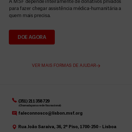
A MSF depende inteiramente de donativos privados
para fazer chegar assistência médica-humanitária a
quem mais precisa.
DOE AGORA
Angarie Fundos para a MSF
VER MAIS FORMAS DE AJUDAR
(351) 211 358 729
(Chamada para a rede fixa nacional)
faleconnosco@lisbon.msf.org
Rua João Saraiva, 36, 2º Piso, 1700-250 – Lisboa