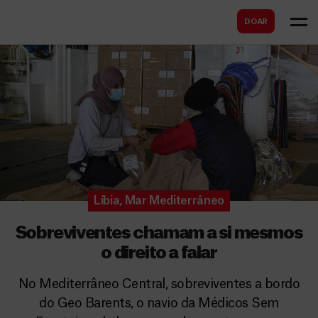
B
s
DOAR
u
c
s
a
c
r
a
r
Líbia
,
Mar Mediterrâneo
Sobreviventes chamam a si mesmos
o direito a falar
No Mediterrâneo Central, sobreviventes a bordo
do Geo Barents, o navio da Médicos Sem