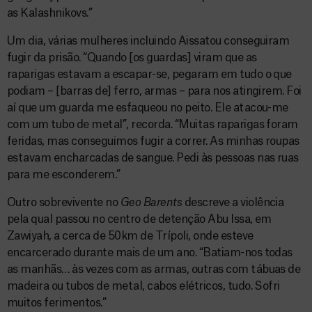
as Kalashnikovs.”
Um dia, várias mulheres incluindo Aissatou conseguiram
fugir da prisão. “Quando [os guardas] viram que as
raparigas estavam a escapar-se, pegaram em tudo o que
podiam – [barras de] ferro, armas – para nos atingirem. Foi
aí que um guarda me esfaqueou no peito. Ele atacou-me
com um tubo de metal”, recorda. “Muitas raparigas foram
feridas, mas conseguimos fugir a correr. As minhas roupas
estavam encharcadas de sangue. Pedi às pessoas nas ruas
para me esconderem.”
Outro sobrevivente no
Geo Barents
descreve a violência
pela qual passou no centro de detenção Abu Issa, em
Zawiyah, a cerca de 50km de Trípoli, onde esteve
encarcerado durante mais de um ano. “Batiam-nos todas
as manhãs… às vezes com as armas, outras com tábuas de
madeira ou tubos de metal, cabos elétricos, tudo. Sofri
muitos ferimentos.”