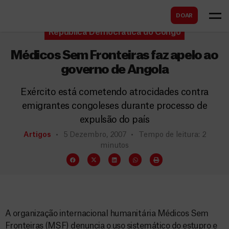
B
s
DOAR
u
c
República Democrática do Congo
s
a
c
Médicos Sem Fronteiras faz apelo ao
r
a
governo de Angola
r
Exército está cometendo atrocidades contra
emigrantes congoleses durante processo de
expulsão do país
Artigos
5 Dezembro, 2007
Tempo de leitura: 2
minutos
A organização internacional humanitária Médicos Sem
Fronteiras (MSF) denuncia o uso sistemático do estupro e