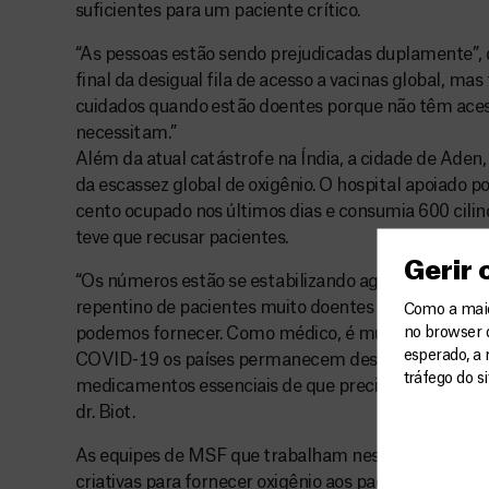
suficientes para um paciente crítico.
“As pessoas estão sendo prejudicadas duplamente”, diz
final da desigual fila de acesso a vacinas global, 
cuidados quando estão doentes porque não têm aces
necessitam.”
Além da atual catástrofe na Índia, a cidade de Aden,
da escassez global de oxigênio. O hospital apoiado 
cento ocupado nos últimos dias e consumia 600 cilin
teve que recusar pacientes.
Gerir
“Os números estão se estabilizando agora, mas sab
repentino de pacientes muito doentes que precisarão
Como a maior
no browser 
podemos fornecer. Como médico, é muito angustiant
esperado, a 
COVID-19 os países permanecem despreparados e a
tráfego do s
medicamentos essenciais de que precisam para salvar
dr. Biot.
As equipes de MSF que trabalham nesses lugares e
criativas para fornecer oxigênio aos pacientes. Na Áf