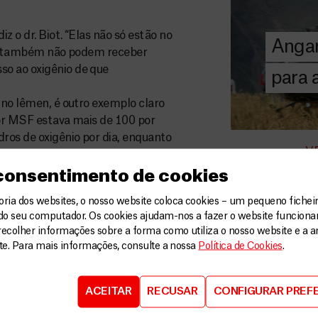
donativos pri
chegar assist
 o dr. Biot. “Elas não só estão no
Angar
humanitária a
mas também não podem receber
so ao oxigênio de que
para
DOE
AGORA
 no Iêmen, é outro exemplo claro
por MSF estava mais de 100 por
dros de oxigênio por dia, enquanto
V
 consentimento de cookies
emos que haverá outro aumento
 de mais oxigênio do que
ia dos websites, o nosso website coloca cookies – um pequeno ficheir
do seu computador. Os cookies ajudam-nos a fazer o website funcion
e ver que onda após onda da
recolher informações sobre a forma como utiliza o nosso website e a an
s equipes médicas ficam sem os
ite. Para mais informações, consulte a nossa
Política de Cookies
.
 vidas em larga escala”, disse o
ACEITAR
RECUSAR
CONFIGURAR PREF
stão implementando soluções
rica do Sul, os concentradores de