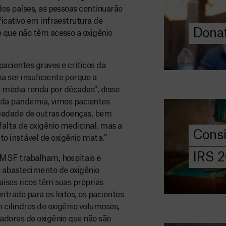
os países, as pessoas continuarão
a quem mais p
icativo em infraestrutura de
Donat
 que não têm acesso a oxigênio
DOE
AGORA
acientes graves e críticos da
Consigna
 ser insuficiente porque a
2026
e média renda por décadas”, disse
Saiba tudo so
s da pandemia, vimos pacientes
IRS: o que é,
riedade de outras doenças, bem
preencher, e 
lta de oxigênio medicinal, mas a
Cons
MSF com o do
 instável de oxigênio mata.”
IRS 
 MSF trabalham, hospitais e
DOE
 abastecimento de oxigênio
AGORA
aíses ricos têm suas próprias
Angarie 
trado para os leitos, os pacientes
MSF
cilindros de oxigênio volumosos,
adores de oxigênio que não são
A MSF depend