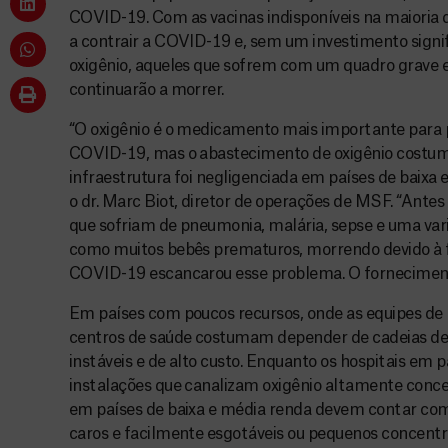
COVID-19. Com as vacinas indisponíveis na maioria d
a contrair a COVID-19 e, sem um investimento signif
oxigênio, aqueles que sofrem com um quadro grave e
continuarão a morrer.
“O oxigênio é o medicamento mais importante para p
COVID-19, mas o abastecimento de oxigênio costuma
infraestrutura foi negligenciada em países de baixa 
o dr. Marc Biot, diretor de operações de MSF. “Ante
que sofriam de pneumonia, malária, sepse e uma va
como muitos bebês prematuros, morrendo devido à fa
COVID-19 escancarou esse problema. O fornecimento
Em países com poucos recursos, onde as equipes de
centros de saúde costumam depender de cadeias de
instáveis e de alto custo. Enquanto os hospitais em p
instalações que canalizam oxigênio altamente concen
em países de baixa e média renda devem contar com 
caros e facilmente esgotáveis ou pequenos concentr