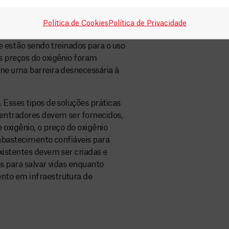
um paciente com COVID-19 em
r sua capacidade. Na República
Política de Cookies
Política de Privacidade
onectados entre si para criar um
de estão sendo treinados para o uso
s preços do oxigênio foram
rne uma barreira desnecessária à
 Esses tipos de soluções práticas
centradores devem ser fornecidos,
oxigênio, o preço do oxigênio
 abastecimento confiáveis para
xistentes devem ser criadas e
s para salvar vidas enquanto
nto em infraestrutura de