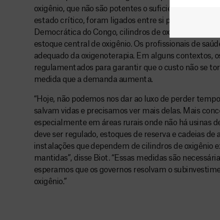
oxigênio, que não são potentes o suficiente para 
estado crítico, foram ligados entre si para aumenta
Democrática do Congo, cilindros de oxigênio foram c
estoque central de oxigênio. Os profissionais de saú
adequado da oxigenoterapia. Em alguns contextos, o
regulamentados para garantir que o custo não se to
medida que a demanda aumenta.
“Hoje, não podemos nos dar ao luxo de perder tempo.
salvam vidas e precisamos ver mais delas. Mais con
especialmente em áreas rurais onde não há usinas de 
deve ser regulado, estoques de reserva e cadeias de
instalações que dependem de cilindros de oxigênio e
mantidas”, disse Biot. “Essas medidas são necessária
esperamos que os governos resolvam o subinvestime
oxigênio.”