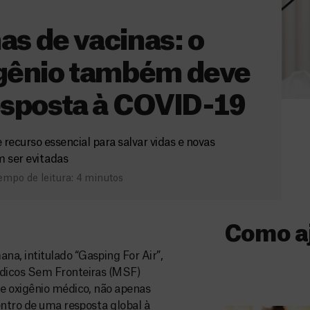
as de vacinas: o
igênio também deve
resposta à COVID-19
recurso essencial para salvar vidas e novas
 ser evitadas
empo de leitura: 4 minutos
Como a
a, intitulado “Gasping For Air”,
Donativo
édicos Sem Fronteiras (MSF)
e oxigênio médico, não apenas
O seu donativo
entro de uma resposta global à
ajuda-nos a l