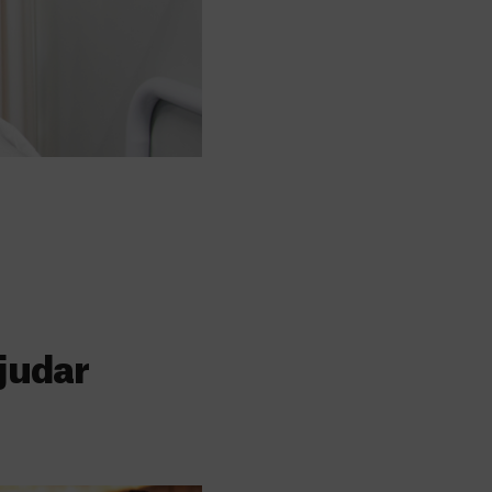
judar
s
 faz a diferença,
evar cuidados médicos