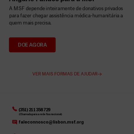
A MSF depende inteiramente de donativos privados
para fazer chegar assistência médica-humanitária a
quem mais precisa.
DOE AGORA
Angarie Fundos para a MSF
VER MAIS FORMAS DE AJUDAR
(351) 211 358 729
(Chamada para a rede fixa nacional)
faleconnosco@lisbon.msf.org