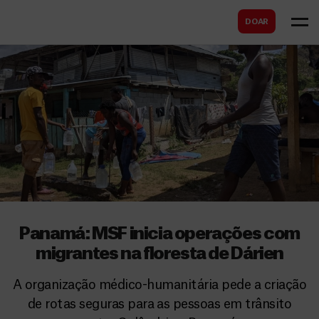
B
s
DOAR
u
c
s
a
c
r
a
r
Panamá: MSF inicia operações com
migrantes na floresta de Dárien
A organização médico-humanitária pede a criação
de rotas seguras para as pessoas em trânsito