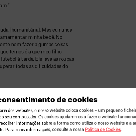
am.”
juda [humanitária]. Mas eu nunca
go amamentar minha bebê. No
mente nem fazer algumas coisas
 que temos é a que meu filho
utebol à tarde. Ele lava as roupas
uperar todas as dificuldades do
 consentimento de cookies
a no assentamento improvisado de
ia dos websites, o nosso website coloca cookies – um pequeno ficheir
s no distrito de Buthidaung,
do seu computador. Os cookies ajudam-nos a fazer o website funcion
recolher informações sobre a forma como utiliza o nosso website e a an
eira semana de setembro de
ite. Para mais informações, consulte a nossa
Política de Cookies
.
s que ele se refugia no país. Três