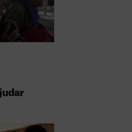
judar
s
 faz a diferença,
evar cuidados médicos
recisa.