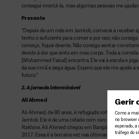
consegui montá-la, mas algumas pessoas me ajudar
Presente
“Depois de um mês em Jamtoli, comecei a receber a
tenho o suficiente para comer e por isso não consi
começo, fiquei doente. Não consigo sentar correta
devido à dor que sinto em meu corpo. Toda a comida
[Mohammed Faisal] encontra. Ele vai à escola e joga f
da sua irmã e pega água. Espero que ele me ajude a s
futuro.”
2. A jornada interminável
Ali Ahmed
Gerir
Ali Ahmed, de 80 anos, é refugiado rohingya e mor
Como a maior
Jamtoli. Ele é de uma cidade com cerca de 5 mil casa
no browser 
esperado, a 
Rakhine. Ali Ahmed chegou em Bangladesh na prim
tráfego do s
2017. Essa é a terceira vez nas últimas quatro década