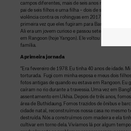
campos diferentes, mais de seis anos no total, duas 
pai de seis filhos e uma filha – dois de seus filhos 
violência contra os rohingyas em 2017. Sua esposa, qu
primeira vez que eles fugiram para Bangladesh. Ante
Ali era um jovem curioso e passou sete anos trabal
em Rangoon (hoje Yangon). Ele voltou para Rakhine p
família.
A primeira jornada
“Era fevereiro de 1978. Eu tinha 40 anos de idade. M
torturada. Fugi com minha esposa e meus dois filho
fotos antigas de quando eu estava em Rangoon. Eu g
caíram no rio durante a travessia. Uma vez em Ban
assentamento em Ukhia. Depois de três anos, fomos
área de Buthidaung. Fomos trazidos de ônibus e barc
cidade natal, reconstruímos nossa casa no mesmo te
destruída. Nós a construímos com madeira e ela t
cultivar em torno dela. Vivíamos lá por algum tempo