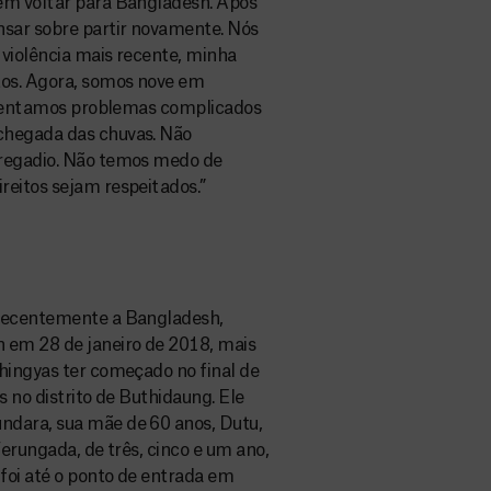
em voltar para Bangladesh. Após
sar sobre partir novamente. Nós
 violência mais recente, minha
tos. Agora, somos nove em
enfrentamos problemas complicados
chegada das chuvas. Não
rregadio. Não temos medo de
reitos sejam respeitados.”
 recentemente a Bangladesh,
 em 28 de janeiro de 2018, mais
hingyas ter começado no final de
s no distrito de Buthidaung. Ele
ndara, sua mãe de 60 anos, Dutu,
Ferungada, de três, cinco e um ano,
 foi até o ponto de entrada em