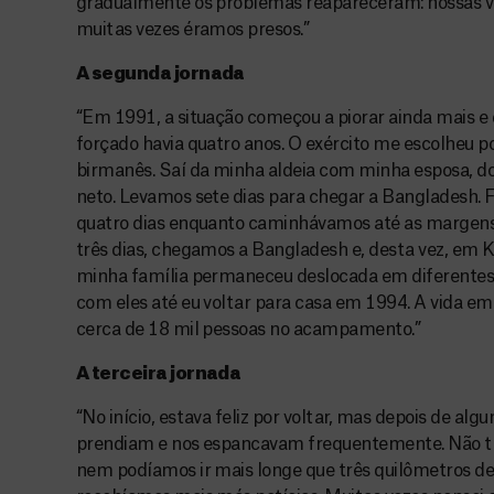
gradualmente os problemas reapareceram: nossas v
muitas vezes éramos presos.”
A segunda jornada
“Em 1991, a situação começou a piorar ainda mais e d
forçado havia quatro anos. O exército me escolheu p
birmanês. Saí da minha aldeia com minha esposa, doi
neto. Levamos sete dias para chegar a Bangladesh. 
quatro dias enquanto caminhávamos até as margens 
três dias, chegamos a Bangladesh e, desta vez, em 
minha família permaneceu deslocada em diferentes 
com eles até eu voltar para casa em 1994. A vida em
cerca de 18 mil pessoas no acampamento.”
A terceira jornada
“No início, estava feliz por voltar, mas depois de alg
prendiam e nos espancavam frequentemente. Não tí
nem podíamos ir mais longe que três quilômetros de 