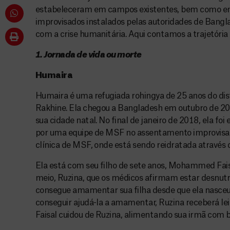
estabeleceram em campos existentes, bem como e
improvisados instalados pelas autoridades de Bangla
com a crise humanitária. Aqui contamos a trajetória 
1. Jornada de vida ou morte
Humaira
Humaira é uma refugiada rohingya de 25 anos do di
Rakhine. Ela chegou a Bangladesh em outubro de 2017
sua cidade natal. No final de janeiro de 2018, ela f
por uma equipe de MSF no assentamento improvisado
clínica de MSF, onde está sendo reidratada através 
Ela está com seu filho de sete anos, Mohammed Fais
meio, Ruzina, que os médicos afirmam estar desnutr
consegue amamentar sua filha desde que ela nasceu
conseguir ajudá-la a amamentar, Ruzina receberá lei
Faisal cuidou de Ruzina, alimentando sua irmã com 