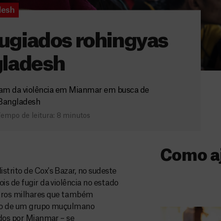
desh
efugiados rohingyas
ladesh
iram da violência em Mianmar em busca de
Bangladesh
empo de leitura: 8 minutos
Como a
strito de Cox's Bazar, no sudeste
Donativo
is de fugir da violência no estado
utros milhares que também
O seu donativo
 são de um grupo muçulmano
ajuda-nos a l
ados por Mianmar – se
a quem mais p