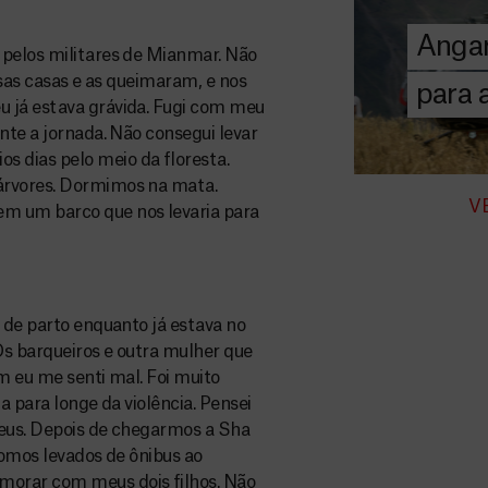
chegar assist
Angar
humanitária a
 pelos militares de Mianmar. Não
ssas casas e as queimaram, e nos
para
u já estava grávida. Fugi com meu
DOE
AGORA
nte a jornada. Não consegui levar
 dias pelo meio da floresta.
árvores. Dormimos na mata.
V
m um barco que nos levaria para
 de parto enquanto já estava no
Os barqueiros e outra mulher que
m eu me senti mal. Foi muito
a para longe da violência. Pensei
Deus. Depois de chegarmos a Sha
fomos levados de ônibus ao
morar com meus dois filhos. Não