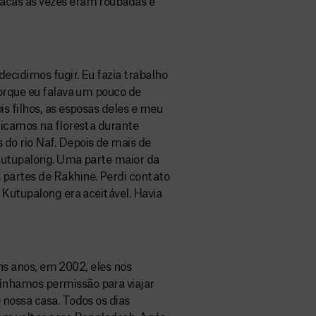
acas às vezes eram roubadas e
ecidimos fugir. Eu fazia trabalho
orque eu falava um pouco de
s filhos, as esposas deles e meu
Ficamos na floresta durante
do rio Naf. Depois de mais de
Kutupalong. Uma parte maior da
partes de Rakhine. Perdi contato
 Kutupalong era aceitável. Havia
uns anos, em 2002, eles nos
nhamos permissão para viajar
nossa casa. Todos os dias