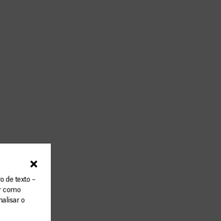
o de texto –
ar como
alisar o