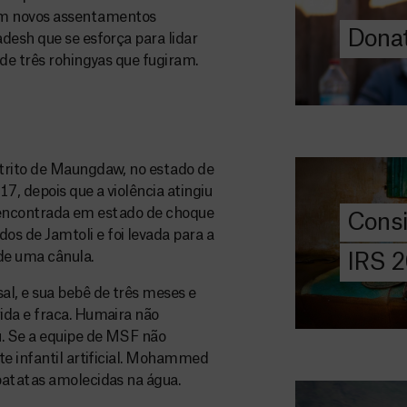
m novos assentamentos
Donat
desh que se esforça para lidar
DOE
de três rohingyas que fugiram.
AGORA
Consigna
2026
Saiba tudo so
strito de Maungdaw, no estado de
IRS: o que é,
, depois que a violência atingiu
preencher, e 
oi encontrada em estado de choque
Cons
MSF com o do
s de Jamtoli e foi levada para a
de uma cânula.
IRS 
DOE
AGORA
al, e sua bebê de três meses e
ida e fraca. Humaira não
Angarie 
. Se a equipe de MSF não
MSF
te infantil artificial. Mohammed
A MSF depend
batatas amolecidas na água.
donativos pri