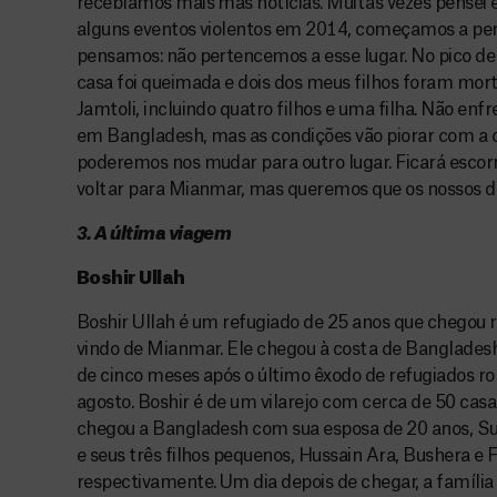
recebíamos mais más notícias. Muitas vezes pensei 
alguns eventos violentos em 2014, começamos a pen
pensamos: não pertencemos a esse lugar. No pico de
casa foi queimada e dois dos meus filhos foram mor
Jamtoli, incluindo quatro filhos e uma filha. Não 
em Bangladesh, mas as condições vão piorar com a 
poderemos nos mudar para outro lugar. Ficará esco
voltar para Mianmar, mas queremos que os nossos di
3. A última viagem
Boshir Ullah
Boshir Ullah é um refugiado de 25 anos que chegou
vindo de Mianmar. Ele chegou à costa de Bangladesh
de cinco meses após o último êxodo de refugiados ro
agosto. Boshir é de um vilarejo com cerca de 50 casa
chegou a Bangladesh com sua esposa de 20 anos, Su
e seus três filhos pequenos, Hussain Ara, Bushera e 
respectivamente. Um dia depois de chegar, a família