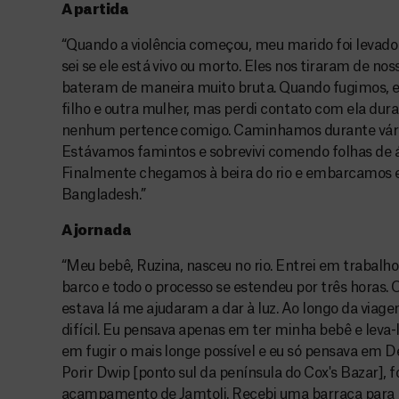
A partida
“Quando a violência começou, meu marido foi levado
sei se ele está vivo ou morto. Eles nos tiraram de no
bateram de maneira muito bruta. Quando fugimos, e
filho e outra mulher, mas perdi contato com ela dura
nenhum pertence comigo. Caminhamos durante vários
Estávamos famintos e sobrevivi comendo folhas de 
Finalmente chegamos à beira do rio e embarcamos e
Bangladesh.”
A jornada
“Meu bebê, Ruzina, nasceu no rio. Entrei em trabalho
barco e todo o processo se estendeu por três horas. 
estava lá me ajudaram a dar à luz. Ao longo da viage
difícil. Eu pensava apenas em ter minha bebê e leva-l
em fugir o mais longe possível e eu só pensava em 
Porir Dwip [ponto sul da península do Cox's Bazar], 
acampamento de Jamtoli. Recebi uma barraca para 