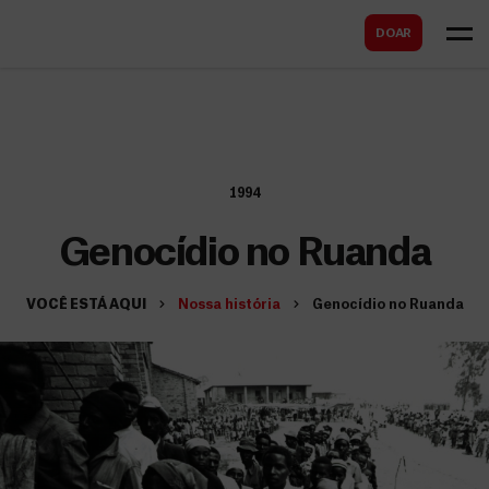
B
s
DOAR
u
c
s
a
c
r
a
r
1994
Genocídio no Ruanda
VOCÊ ESTÁ AQUI
Nossa história
Genocídio no Ruanda