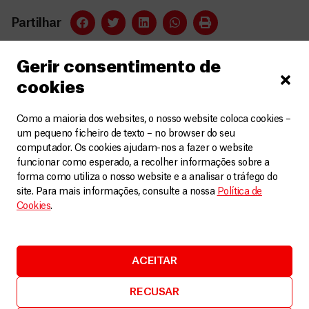
Partilhar
Gerir consentimento de
Relacionados
cookies
Como a maioria dos websites, o nosso website coloca cookies –
um pequeno ficheiro de texto – no browser do seu
computador. Os cookies ajudam-nos a fazer o website
funcionar como esperado, a recolher informações sobre a
forma como utiliza o nosso website e a analisar o tráfego do
site. Para mais informações, consulte a nossa
Política de
Cookies
.
ACEITAR
DASHT-E-BARCHI: ATAQUE CONTRA
RECUSAR
MATERNIDADE DA MSF