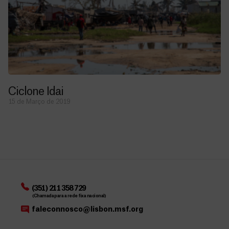
Ciclone Idai
15 de Março de 2019
(351) 211 358 729
(Chamada para a rede fixa nacional)
faleconnosco@lisbon.msf.org