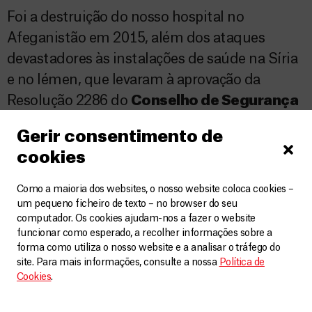
Foi a destruição do nosso hospital no
Afeganistão em 2015, além dos ataques
devastadores às instalações de saúde na Síria
e no Iémen, que levaram à aprovação da
Resolução 2286 do
Conselho de Segurança
das Nações
Unidas
(CSONU), em maio de
Gerir consentimento de
2016.
cookies
A MSF trabalhou arduamente para
advogar
Como a maioria dos websites, o nosso website coloca cookies –
junto dos Estados-membros de forma a
um pequeno ficheiro de texto – no browser do seu
garantir que a prestação de cuidados médicos
computador. Os cookies ajudam-nos a fazer o website
funcionar como esperado, a recolher informações sobre a
em ambos os lados das linhas da frente seja
forma como utiliza o nosso website e a analisar o tráfego do
protegida. A resolução era (e ainda é)
site. Para mais informações, consulte a nossa
Política de
Cookies
.
necessária. Foi uma reafirmação política da
legitimidade e do
estatuto de proteção da