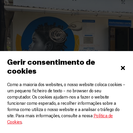
Gerir consentimento de
cookies
Como a maioria dos websites, o nosso website coloca cookies –
um pequeno ficheiro de texto – no browser do seu
computador. Os cookies ajudam-nos a fazer o website
Quénia
funcionar como esperado, a recolher informações sobre a
forma como utiliza o nosso website e a analisar o tráfego do
Estudo da Juventude em Mombaça destaca
site. Para mais informações, consulte a nossa
Política de
melhorias na saúde mental de adolescentes e
Cookies
.
jovens adultos
Artigos
24 Setembro, 2025