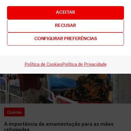
ACEITAR
LEIA MAIS
RECUSAR
CONFIGURAR PREFERÊNCIAS
Política de Cookies
Política de Privacidade
Quénia
A importância da amamentação para as mães
refugiadas