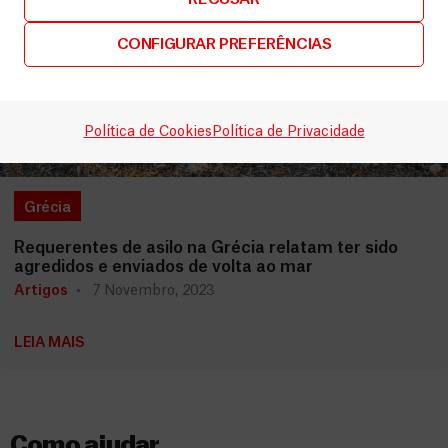
CONFIGURAR PREFERÊNCIAS
Política de Cookies
Política de Privacidade
Grécia
Requerentes de asilo na Grécia relatam ter sido
agredidos e enviados de volta ao mar
Artigos
7 Novembro, 2023
LEIA MAIS
Como ajudar