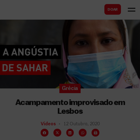
B
s
DOAR
u
c
s
a
c
r
a
r
Grécia
Acampamento improvisado em
Lesbos
Vídeos
12 Outubro, 2020