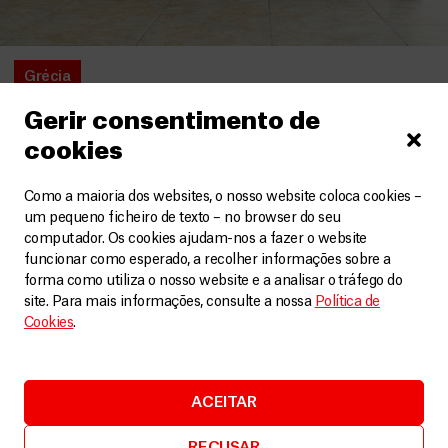
Grécia
Como é a vida num centro para pessoas refugiadas
Gerir consentimento de
na Grécia?
cookies
Artigos
20 Junho, 2024
Como a maioria dos websites, o nosso website coloca cookies –
LEIA MAIS
um pequeno ficheiro de texto – no browser do seu
computador. Os cookies ajudam-nos a fazer o website
funcionar como esperado, a recolher informações sobre a
forma como utiliza o nosso website e a analisar o tráfego do
site. Para mais informações, consulte a nossa
Política de
Cookies
.
ACEITAR
RECUSAR