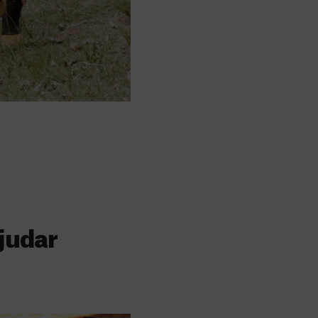
judar
s
 faz a diferença,
evar cuidados médicos