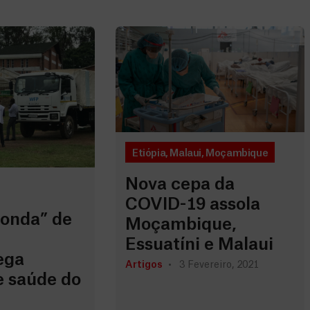
Etiópia
,
Malaui
,
Moçambique
Nova cepa da
COVID-19 assola
onda” de
Moçambique,
Essuatíni e Malaui
ega
Artigos
3 Fevereiro, 2021
e saúde do