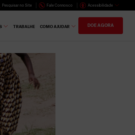
Pesquisar no Site
Fale Connosco
Acessibilidade
DOE AGORA
S
TRABALHE
COMO AJUDAR