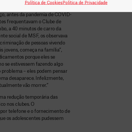
Política de Cookies
Política de Privacidade
rço, antes da pandemia de COVID-
ntes frequentavam o Clube de
bo, a 40 minutos de carro da
nte social de MSF, os observava
scriminação de pessoas vivendo
s jovens, começa na família”,
dicamentos porque eles se
o se estivessem fazendo algo
 problema – eles podem pensar
ma desaparece. Infelizmente,
ntualmente vão morrer.”
ma redução temporária das
ico nos clubes. O
or telefone e o fornecimento de
que os adolescentes pudessem