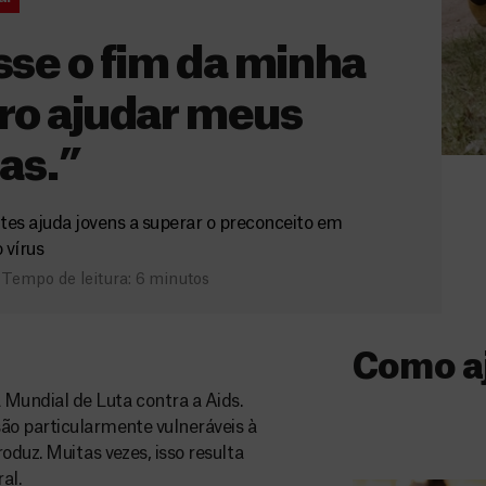
sse o fim da minha
ero ajudar meus
as.”
es ajuda jovens a superar o preconceito em
 vírus
Tempo de leitura: 6 minutos
Como a
 Mundial de Luta contra a Aids.
Donativo
ão particularmente vulneráveis à
oduz. Muitas vezes, isso resulta
O seu donativo
al.
ajuda-nos a l