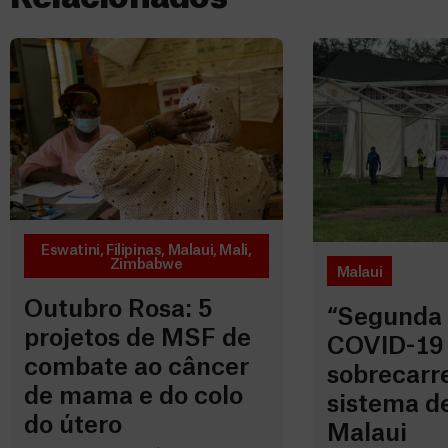
Eswatini
,
Filipinas
,
Malaui
,
Mali
,
Zimbabwe
Malaui
Outubro Rosa: 5
“Segunda 
projetos de MSF de
COVID-19
combate ao câncer
sobrecarr
de mama e do colo
sistema d
do útero
Malaui