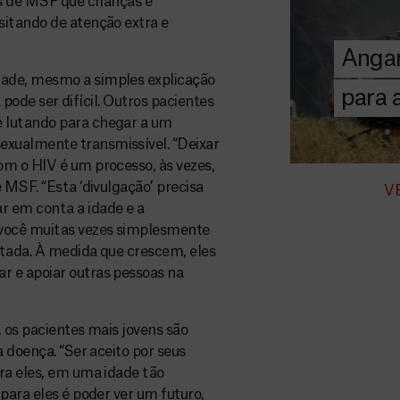
es de MSF que crianças e
donativos pri
sitando de atenção extra e
chegar assist
Angar
humanitária a
dade, mesmo a simples explicação
para
a pode ser difícil. Outros pacientes
DOE
 lutando para chegar a um
AGORA
xualmente transmissível. “Deixar
om o HIV é um processo, às vezes,
 MSF. “Esta ‘divulgação’ precisa
V
 em conta a idade e a
 você muitas vezes simplesmente
ratada. À medida que crescem, eles
r e apoiar outras pessoas na
 os pacientes mais jovens são
a doença. “Ser aceito por seus
ra eles, em uma idade tão
para eles é poder ver um futuro,