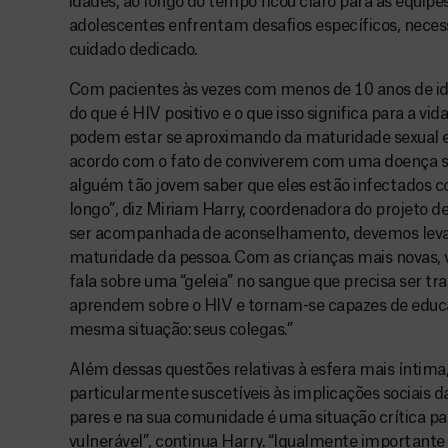
idades, ao longo do tempo ficou claro para as equip
adolescentes enfrentam desafios específicos, neces
cuidado dedicado.
Com pacientes às vezes com menos de 10 anos de i
do que é HIV positivo e o que isso significa para a vid
podem estar se aproximando da maturidade sexual e
acordo com o fato de conviverem com uma doença se
alguém tão jovem saber que eles estão infectados c
longo”, diz Miriam Harry, coordenadora do projeto de
ser acompanhada de aconselhamento, devemos levar
maturidade da pessoa. Com as crianças mais novas,
fala sobre uma “geleia” no sangue que precisa ser t
aprendem sobre o HIV e tornam-se capazes de educa
mesma situação: seus colegas.”
Além dessas questões relativas à esfera mais íntima,
particularmente suscetíveis às implicações sociais d
pares e na sua comunidade é uma situação crítica pa
vulnerável”, continua Harry. “Igualmente importante 