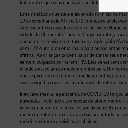
linha, antes que suas condições se deteriorem.
Em um sábado quente e ensolarado no início de ma
19 se espalhar pela África, 172 crianças e adolesce
Adolescentes realizado no centro de saúde Namitam
cidade de Chiradzulu. Tamika Munyenyembe, assiste
enquanto se moviam em torno do amplo pátio. “A di
com HIV é um problema real e para os pacientes mai
afirma. “As crianças podem parar de tomar seus me
sentem culpados por terem HIV. Eles se sentem com
errado e associam os medicamentos para HIV com o
que se pararem de tomar os medicamentos, o proble
isso só significa que eles ficarão mais doentes e eve
Inevitavelmente, a pandemia de COVID-19 forçou u
atividades, incluindo a suspensão de atendimento fís
acompanhamento médico estava disponível apenas p
medicamentos antirretrovirais foi aumentado para 
reduzir o número de visitas às clínicas.