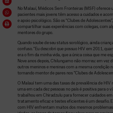
No Malauí, Médicos Sem Fronteiras (MSF) oferece 
pacientes mais jovens têm acesso a cuidados e acom
e apoio psicológico. São os “Clubes de Adolescente
compartilhar suas experiências com colegas, com a
mentores do grupo.
Quando soube de seu status sorológico, ainda crianç
confuso. “Eu descobri que possuo HIV em 2011, quan
era o fim da minha vida, que a única coisa que me es
Nove anos depois, Chilungamo não morreu: em vez di
outros meninos e meninas com a mesma condição no d
tornando mentor de pares nos “Clubes de Adolescen
O Malauí tem uma das taxas de prevalência de HIV 
uma em cada dez pessoas no país é positiva para o v
trabalhou em Chiradzulu para fornecer cuidados em
tratamento eficaz e testes eficientes é um desafio.
com HIV enfrentam muitos dos mesmos problemas,