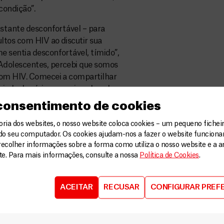
condição”.
astante desconfortável – para
ltos com HIV ao discutir sua
e sentia desconfortável, tímido”,
Adolescentes, percebi que somos
com HIV. Comecei a compartilhar
ajado de várias maneiras, levado a
ez que ele se sentiu parte de uma
 consentimento de cookies
enas participante dos Clubes de
ia dos websites, o nosso website coloca cookies – um pequeno ficheir
nção para a qual ele foi
do seu computador. Os cookies ajudam-nos a fazer o website funcion
recolher informações sobre a forma como utiliza o nosso website e a an
ite. Para mais informações, consulte a nossa
Política de Cookies
.
s sábados para evitar a
ntemplam sessões de apoio,
 livre para atividades lúdicas.
ACEITAR
RECUSAR
CONFIGURAR PREF
as e têm sua carga viral medida,
ha ou o tipo de tratamento
iatamente movidos para a próxima