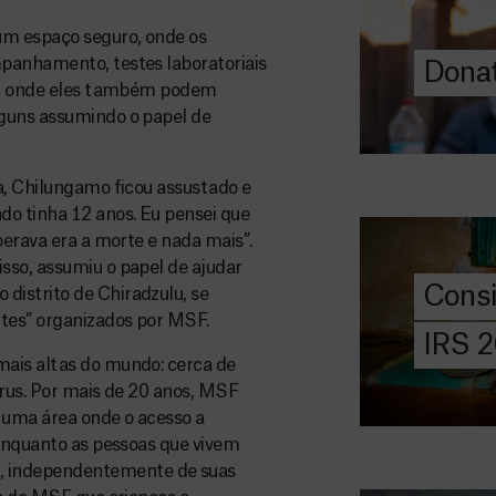
a quem mais p
um espaço seguro, onde os
panhamento, testes laboratoriais
Donat
DOE
s”, onde eles também podem
AGORA
lguns assumindo o papel de
Consigna
2026
a, Chilungamo ficou assustado e
do tinha 12 anos. Eu pensei que
Saiba tudo so
perava era a morte e nada mais”.
IRS: o que é,
sso, assumiu o papel de ajudar
preencher, e 
Cons
istrito de Chiradzulu, se
MSF com o do
tes” organizados por MSF.
IRS 
DOE
mais altas do mundo: cerca de
AGORA
írus. Por mais de 20 anos, MSF
 uma área onde o acesso a
Angarie 
 Enquanto as pessoas que vivem
MSF
 independentemente de suas
A MSF depend