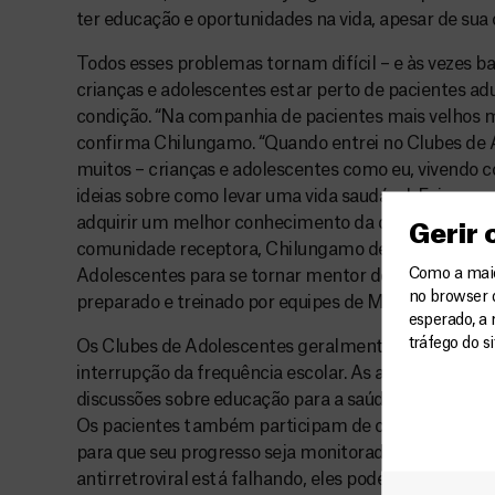
ter educação e oportunidades na vida, apesar de sua 
Todos esses problemas tornam difícil – e às vezes b
crianças e adolescentes estar perto de pacientes adu
condição. “Na companhia de pacientes mais velhos m
confirma Chilungamo. “Quando entrei no Clubes de 
muitos – crianças e adolescentes como eu, vivendo 
ideias sobre como levar uma vida saudável. Fui encor
adquirir um melhor conhecimento da doença.” Uma v
Gerir
comunidade receptora, Chilungamo deixou de ser ap
Como a maior
Adolescentes para se tornar mentor de seus pares, fu
no browser 
preparado e treinado por equipes de MSF.
esperado, a 
tráfego do s
Os Clubes de Adolescentes geralmente acontecem ao
interrupção da frequência escolar. As atividades co
discussões sobre educação para a saúde e algum tempo
Os pacientes também participam de consultas clínic
para que seu progresso seja monitorado e se uma lin
antirretroviral está falhando, eles podem ser imed