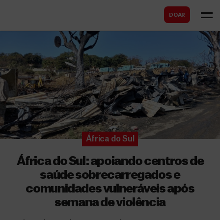
B
s
DOAR
u
c
s
a
c
r
a
r
África do Sul
África do Sul: apoiando centros de
saúde sobrecarregados e
comunidades vulneráveis após
semana de violência