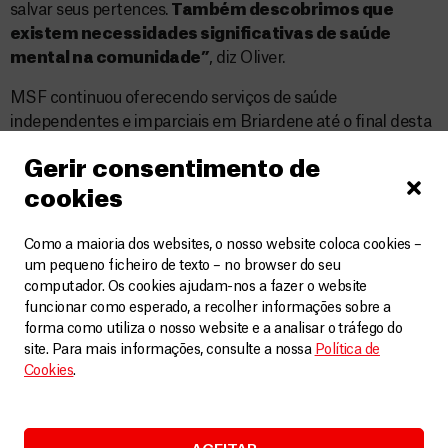
salvar seus pertences.
Também descobrimos que
existem necessidades significativas de saúde
mental na comunidade”
, diz Oliver.
MSF continuou oferecendo serviços de saúde
independentes e imparciais em Briardene até o final desta
última semana. Nossa avaliação das lacunas de saúde em
Gerir consentimento de
KwaZulu-Natal está em andamento.
cookies
O projeto de HIV/TB de longo prazo de MSF em Eshowe,
distrito de King Cetshwayo, foi reaberto em 19 de julho, com
Como a maioria dos websites, o nosso website coloca cookies –
atividades de sensibilização da comunidade, hospitalares e
um pequeno ficheiro de texto – no browser do seu
clínicas totalmente restabelecidas em 21 de julho. As
computador. Os cookies ajudam-nos a fazer o website
atividades na enfermaria de COVID-19 apoiada por MSF no
funcionar como esperado, a recolher informações sobre a
forma como utiliza o nosso website e a analisar o tráfego do
Hospital Ngwelezana, perto de Empangeni, foram
site. Para mais informações, consulte a nossa
Política de
retomadas em 19 de julho.
Cookies
.