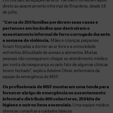
Em Durban, as equipes de MSF também fornecem apoio
direto ao assentamento informal de Briardene, desde 18
de julho.
“Cerca de 250 famílias perderam suas casas e
pertences em incêndios que destruíram o
assentamento informal de ferro corrugado durante
a semana de violência.
Mães e crianças pequenas
foram forçadas a dormir ao ar livre e a comunidade
enfrentou dificuldade de acesso a alimentos. Muitas
pessoas não conseguiram chegar ao atendimento médico
por conta da insegurança ou pelo fato de algumas clínicas
terem fechado”, explica Adeline Oliver, enfermeira da
equipe de emergência de MSF.
Os profissionais de MSF montaram uma tenda para
fornecer abrigo de emergência no assentamento
informal e distribuiu 600 cobertores, 250 kits de
higiene e outros itens essenciais.
Uma equipe médica
ofereceu consultas e cuidados básicos.