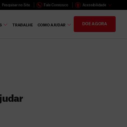
Pesquisar no Site
Fale Connosco
Acessibilidade
DOE AGORA
S
TRABALHE
COMO AJUDAR
judar
s
 faz a diferença,