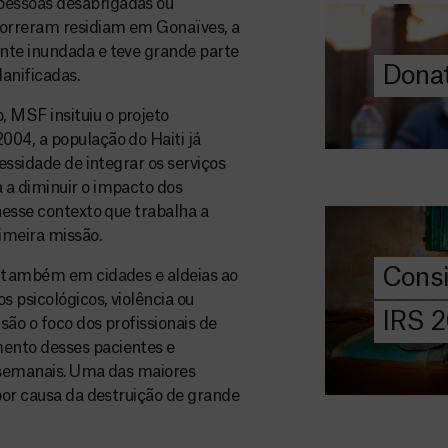
pessoas desabrigadas ou
ajuda-nos a l
orreram residiam em Gonaïves, a
a quem mais p
nte inundada e teve grande parte
Donat
anificadas.
DOE
AGORA
 MSF insituiu o projeto
004, a população do Haiti já
Consigna
essidade de integrar os serviços
2026
 a diminuir o impacto dos
Saiba tudo so
nesse contexto que trabalha a
IRS: o que é,
imeira missão.
preencher, e 
Cons
s também em cidades e aldeias ao
MSF com o do
s psicológicos, violência ou
IRS 
ão o foco dos profissionais de
DOE
ento desses pacientes e
AGORA
s semanais. Uma das maiores
Angarie 
por causa da destruição de grande
MSF