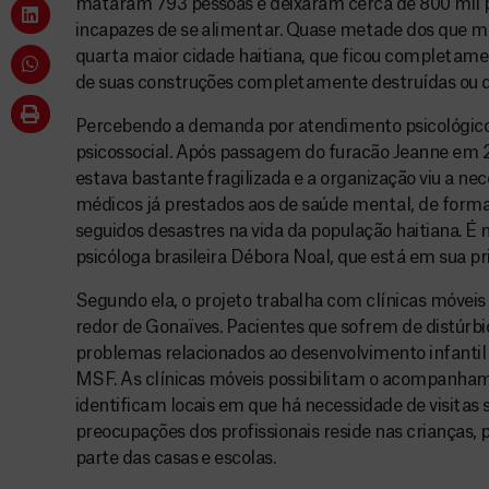
mataram 793 pessoas e deixaram cerca de 800 mil 
incapazes de se alimentar. Quase metade dos que m
quarta maior cidade haitiana, que ficou completame
de suas construções completamente destruídas ou d
Percebendo a demanda por atendimento psicológico,
psicossocial. Após passagem do furacão Jeanne em 2
estava bastante fragilizada e a organização viu a nec
médicos já prestados aos de saúde mental, de forma
seguidos desastres na vida da população haitiana. É 
psicóloga brasileira Débora Noal, que está em sua pr
Segundo ela, o projeto trabalha com clínicas móvei
redor de Gonaïves. Pacientes que sofrem de distúrbio
problemas relacionados ao desenvolvimento infantil s
MSF. As clínicas móveis possibilitam o acompanham
identificam locais em que há necessidade de visita
preocupações dos profissionais reside nas crianças, 
parte das casas e escolas.