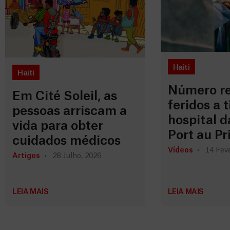
Haiti
Haiti
Número re
Em Cité Soleil, as
feridos a t
pessoas arriscam a
hospital 
vida para obter
Port au Pr
cuidados médicos
Vídeos
14 Feve
Artigos
28 Julho, 2026
LEIA MAIS
LEIA MAIS