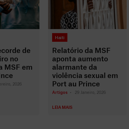
Haiti
corde de
Relatório da MSF
iro no
aponta aumento
da MSF em
alarmante da
ince
violência sexual em
Port au Prince
reiro, 2026
Artigos
29 Janeiro, 2026
LEIA MAIS