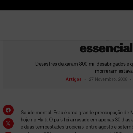
B
u
B
Hait
s
u
c
Atendimento psico
s
a
c
essencial
r
a
r
Desastres deixaram 800 mil desabrigados e 
morreram estava
Artigos
27 Novembro, 2008
Saúde mental. Esta é uma grande preocupação de 
hoje no Haiti. O país foi arrasado em apenas 30 dias
e duas tempestades tropicais, entre agosto e setemb