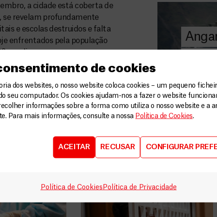
A MSF depend
embro, a cidade está coberta de
donativos pri
ia, se revelam profundamente
chegar assist
ais e escolas destruidos e falta
Angar
humanitária a
oje enfrentados pela população
2 por dia.
para
DOE
 consentimento de cookies
 hoje conta com equipes médica,
AGORA
aúde, logística e de administração
ia dos websites, o nosso website coloca cookies – um pequeno ficheir
 Gustav e Ike e das tempestades
do seu computador. Os cookies ajudam-nos a fazer o website funcion
recolher informações sobre a forma como utiliza o nosso website e a an
V
ite. Para mais informações, consulte a nossa
Política de Cookies
.
ACEITAR
RECUSAR
CONFIGURAR PREF
Política de Cookies
Política de Privacidade