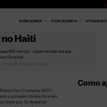
i
QUEM SOMOS
O QUE FAZEMOS
ATUALIDADE
lógico se mostra
 no Haiti
quase 800 mortos – quase metade dos que
 em Gonaïves
Tempo de leitura: 2 minutos
Como a
Médicos Sem Fronteiras (MSF)
Donativo
 após a passagem de dois furacões
ro deste ano. Os desastres
O seu donativo