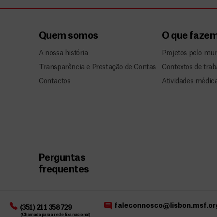
Quem somos
O que faze
A nossa história
Projetos pelo mu
Transparência e Prestação de Contas
Contextos de trab
Contactos
Atividades médic
Perguntas
frequentes
faleconnosco@lisbon.msf.or
(351) 211 358 729
(Chamada para a rede fixa nacional)