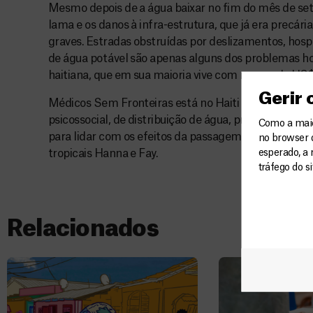
Mesmo depois de a água baixar no fim do mês de set
lama e os danos à infra-estrutura, que já era precár
graves. Estradas obstruídas por deslizamentos, hospit
de água potável são apenas alguns dos problemas h
haitiana, que em sua maioria vive com menos de US$
Gerir
Médicos Sem Fronteiras está no Haiti desde 1991 e
psicossocial, de distribuição de água, promoção de s
Como a maior
para lidar com os efeitos da passagem dos furacões
no browser 
esperado, a 
tropicais Hanna e Fay.
tráfego do s
Relacionados