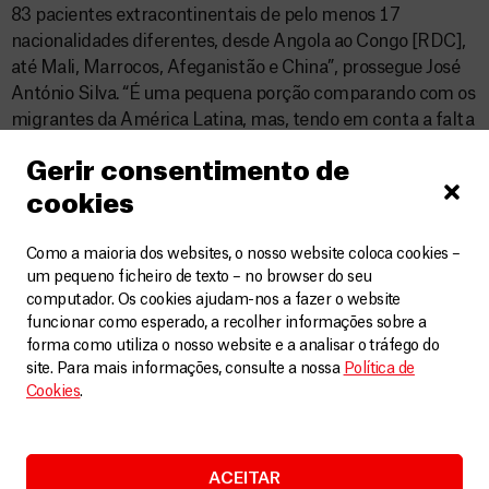
83 pacientes extracontinentais de pelo menos 17
nacionalidades diferentes, desde Angola ao Congo [RDC],
até Mali, Marrocos, Afeganistão e China”, prossegue José
António Silva. “É uma pequena porção comparando com os
migrantes da América Latina, mas, tendo em conta a falta
de acesso a cuidados básicos de saúde, a serviços de saúde
Gerir consentimento de
mental e a recursos de sobrevivência, muitas destas
pessoas chegam até nós num estado extremamente
cookies
degradado.”
Como a maioria dos websites, o nosso website coloca cookies –
um pequeno ficheiro de texto – no browser do seu
computador. Os cookies ajudam-nos a fazer o website
funcionar como esperado, a recolher informações sobre a
forma como utiliza o nosso website e a analisar o tráfego do
site. Para mais informações, consulte a nossa
Política de
Cookies
.
ACEITAR