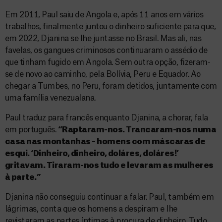
Em 2011, Paul saiu de Angola e, após 11 anos em vários
trabalhos, finalmente juntou o dinheiro suficiente para que,
em 2022, Djanina se lhe juntasse no Brasil. Mas ali, nas
favelas, os gangues criminosos continuaram o assédio de
que tinham fugido em Angola. Sem outra opção, fizeram-
se de novo ao caminho, pela Bolívia, Peru e Equador. Ao
chegar a Tumbes, no Peru, foram detidos, juntamente com
uma família venezualana.
Paul traduz para francês enquanto Djanina, a chorar, fala
em português.
“Raptaram-nos. Trancaram-nos numa
casa nas montanhas – homens com máscaras de
esqui. ‘Dinheiro, dinheiro, doláres, doláres!’
gritavam. Tiraram-nos tudo e levaram as mulheres
à parte.”
Djanina não conseguiu continuar a falar. Paul, também em
lágrimas, conta que os homens a despiram e lhe
revistaram as partes íntimas à procura de dinheiro. Tudo