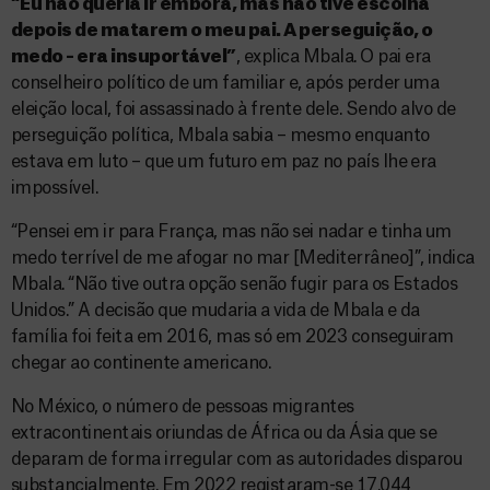
“Eu não queria ir embora, mas não tive escolha
depois de matarem o meu pai. A perseguição, o
medo – era insuportável”
, explica Mbala. O pai era
conselheiro político de um familiar e, após perder uma
eleição local, foi assassinado à frente dele. Sendo alvo de
perseguição política, Mbala sabia – mesmo enquanto
estava em luto – que um futuro em paz no país lhe era
impossível.
“Pensei em ir para França, mas não sei nadar e tinha um
medo terrível de me afogar no mar [Mediterrâneo]”, indica
Mbala. “Não tive outra opção senão fugir para os Estados
Unidos.” A decisão que mudaria a vida de Mbala e da
família foi feita em 2016, mas só em 2023 conseguiram
chegar ao continente americano.
No México, o número de pessoas migrantes
extracontinentais oriundas de África ou da Ásia que se
deparam de forma irregular com as autoridades disparou
substancialmente. Em 2022 registaram-se 17.044