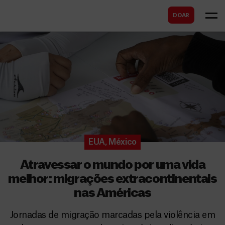
B
s
DOAR
u
c
s
a
c
r
a
r
EUA
,
México
Atravessar o mundo por uma vida
melhor: migrações extracontinentais
nas Américas
Jornadas de migração marcadas pela violência em