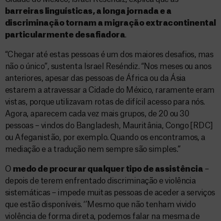
barreiras linguísticas, a longa jornada e a
discriminação tornam a migração extracontinental
particularmente desafiadora
.
“Chegar até estas pessoas é um dos maiores desafios, mas
não o único”, sustenta Israel Reséndiz. “Nos meses ou anos
anteriores, apesar das pessoas de África ou da Ásia
estarem a atravessar a Cidade do México, raramente eram
vistas, porque utilizavam rotas de difícil acesso para nós.
Agora, aparecem cada vez mais grupos, de 20 ou 30
pessoas – vindos do Bangladesh, Mauritânia, Congo [RDC]
ou Afeganistão, por exemplo. Quando os encontramos, a
mediação e a tradução nem sempre são simples.”
O
medo de procurar qualquer tipo de assistência
–
depois de terem enfrentado discriminação e violência
sistemáticas – impede muitas pessoas de aceder a serviços
que estão disponíveis. ‘’Mesmo que não tenham vivido
violência de forma direta, podemos falar na mesma de