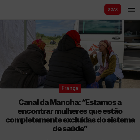
B
s
DOAR
u
c
s
a
c
r
a
r
França
Canal da Mancha: “Estamos a
encontrar mulheres que estão
completamente excluídas do sistema
de saúde”