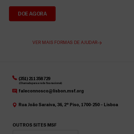
DOE AGORA
Angarie Fundos para a MSF
VER MAIS FORMAS DE AJUDAR
(351) 211 358 729
(Chamada para a rede fixa nacional)
faleconnosco@lisbon.msf.org
Rua João Saraiva, 36, 2º Piso, 1700-250 – Lisboa
OUTROS SITES MSF