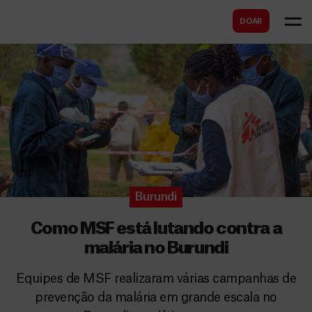
B
s
DOAR
u
c
s
a
c
r
a
r
Burundi
Como MSF está lutando contra a
malária no Burundi
Equipes de MSF realizaram várias campanhas de
prevenção da malária em grande escala no