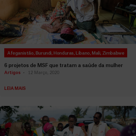
Afeganistão
,
Burundi
,
Honduras
,
Líbano
,
Mali
,
Zimbabwe
6 projetos de MSF que tratam a saúde da mulher
Artigos
12 Março, 2020
LEIA MAIS