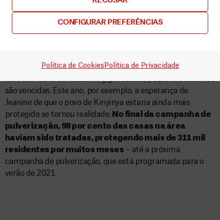
RECUSAR
hospital. Além da saúde, isso os ajudará no dia a dia.”
CONFIGURAR PREFERÊNCIAS
A luta contra a malária no continente africano ainda tem
um longo caminho a percorrer e precisa de maiores
esforços para melhorar o acesso a ferramentas de
prevenção, diagnóstico e tratamento da doença.
Política de Cookies
Política de Privacidade
Mas à sombra de números gigantescos, pequenas batalhas
são vencidas. Este ano, por exemplo, a esperança de
Jeanine de que o povo de Kinyinya estaria ainda mais
protegido se tornou realidade.
No final da campanha de
pulverização, 98 por cento das casas na área
haviam sido tratadas, protegendo mais de 311 mil
residentes por muitos meses
– até a próxima
campanha de pulverização, que está programada para o
verão de 2021.