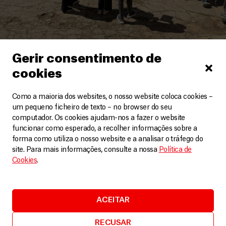
Gerir consentimento de
Líbano
cookies
Líbano: conflito agrava o acesso de migrantes a
cuidados de saúde
Como a maioria dos websites, o nosso website coloca cookies –
Artigos
6 Abril, 2026
um pequeno ficheiro de texto – no browser do seu
computador. Os cookies ajudam-nos a fazer o website
funcionar como esperado, a recolher informações sobre a
LEIA MAIS
forma como utiliza o nosso website e a analisar o tráfego do
site. Para mais informações, consulte a nossa
Política de
Cookies
.
ACEITAR
RECUSAR