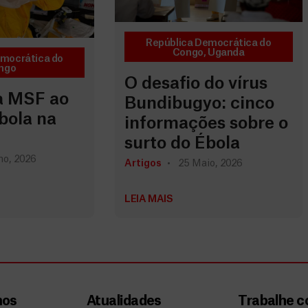
República Democrática do
Congo
,
Uganda
emocrática do
ngo
O desafio do vírus
a MSF ao
Bundibugyo: cinco
bola na
informações sobre o
surto do Ébola
ho, 2026
Artigos
25 Maio, 2026
LEIA MAIS
mos
Atualidades
Trabalhe 