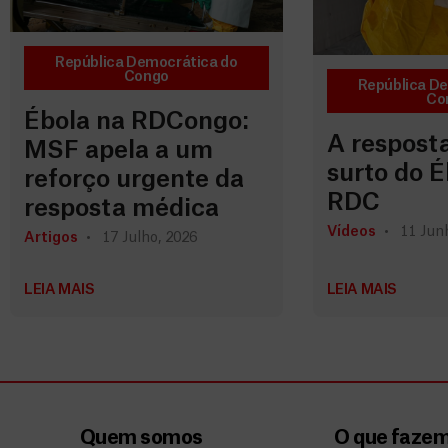
República Democrática do
Congo
República D
Co
Ébola na RDCongo:
A respost
MSF apela a um
surto do É
reforço urgente da
RDC
resposta médica
Vídeos
11 Jun
Artigos
17 Julho, 2026
LEIA MAIS
LEIA MAIS
Quem somos
O que faze