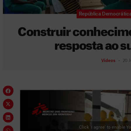
República Democrátic
Construir conhecime
resposta ao s
Vídeos
20 J
Click 'I agree' to enable 