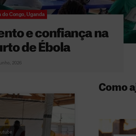
a do Congo
,
Uganda
nto e confiança na
urto de Ébola
unho, 2026
Como a
Donativo
O seu donativo
ajuda-nos a l
a quem mais p
Youtube