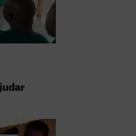
judar
s
 faz a diferença,
evar cuidados médicos
recisa.