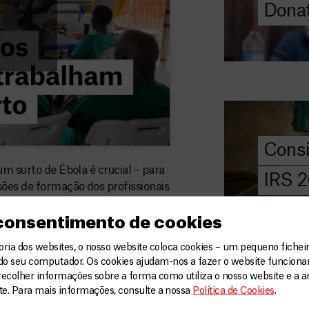
Donat
DOE
AGORA
Consigna
2026
Saiba tudo so
IRS: o que é,
preencher, e 
Cons
MSF com o do
um surto de Ébola é crucial – para
IRS 
sões de formação dos profissionais
DOE
AGORA
ça. E aí chegados, cabe-lhes
alhadores de saúde locais.
 consentimento de cookies
Angarie 
MSF
recher explica a importância do
ia dos websites, o nosso website coloca cookies – um pequeno ficheir
do seu computador. Os cookies ajudam-nos a fazer o website funcion
 de manter um diálogo aberto
A MSF depend
recolher informações sobre a forma como utiliza o nosso website e a an
e apoio aos esforços da resposta.
donativos pri
ite. Para mais informações, consulte a nossa
Política de Cookies
.
chegar assist