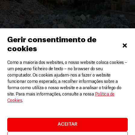
Gerir consentimento de
Síria
cookies
Um caminho minado no regresso a casa em Deir ez-
Como a maioria dos websites, o nosso website coloca cookies –
Zor, na Síria
um pequeno ficheiro de texto – no browser do seu
Artigos
18 Junho, 2025
computador. Os cookies ajudam-nos a fazer o website
funcionar como esperado, a recolher informações sobre a
LEIA MAIS
forma como utiliza o nosso website e a analisar o tráfego do
site. Para mais informações, consulte a nossa
Política de
Cookies
.
ACEITAR