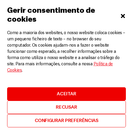
após um mês
Artigos
29 Julho, 2026
Gerir consentimento de
cookies
LEIA MAIS
Como a maioria dos websites, o nosso website coloca cookies –
um pequeno ficheiro de texto – no browser do seu
computador. Os cookies ajudam-nos a fazer o website
funcionar como esperado, a recolher informações sobre a
forma como utiliza o nosso website e a analisar o tráfego do
site. Para mais informações, consulte a nossa
Política de
Cookies
.
ACEITAR
RECUSAR
CONFIGURAR PREFERÊNCIAS