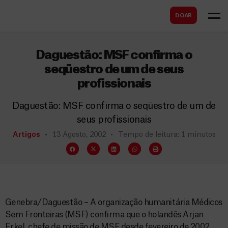
B
s
DOAR
u
c
s
a
c
Daguestão: MSF confirma o
r
a
seqüestro de um de seus
profissionais
r
Daguestão: MSF confirma o seqüestro de um de
seus profissionais
Artigos
13 Agosto, 2002
Tempo de leitura: 1 minutos
Genebra/Daguestão – A organização humanitária Médicos
Sem Fronteiras (MSF) confirma que o holandês Arjan
Erkel, chefe de missão de MSF desde fevereiro de 2002