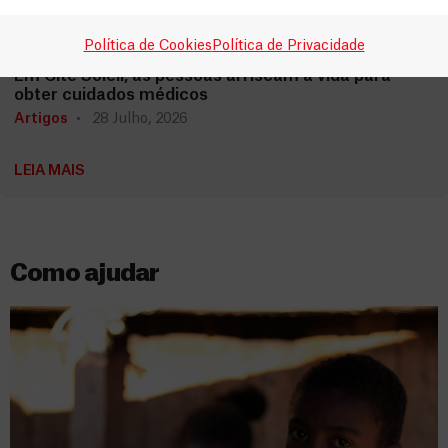
Haiti
Política de Cookies
Política de Privacidade
Em Cité Soleil, as pessoas arriscam a vida para
obter cuidados médicos
Artigos
28 Julho, 2026
LEIA MAIS
Como ajudar