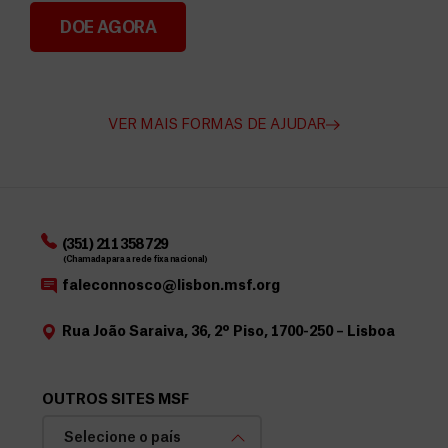
DOE AGORA
Angarie Fundos para a MSF
VER MAIS FORMAS DE AJUDAR
(351) 211 358 729
(Chamada para a rede fixa nacional)
faleconnosco@lisbon.msf.org
Rua João Saraiva, 36, 2º Piso, 1700-250 – Lisboa
OUTROS SITES MSF
Selecione o país