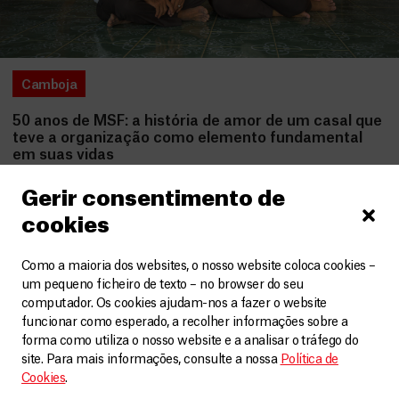
Camboja
50 anos de MSF: a história de amor de um casal que
teve a organização como elemento fundamental
em suas vidas
Artigos
18 Setembro, 2021
Gerir consentimento de
cookies
LEIA MAIS
Como a maioria dos websites, o nosso website coloca cookies –
um pequeno ficheiro de texto – no browser do seu
computador. Os cookies ajudam-nos a fazer o website
funcionar como esperado, a recolher informações sobre a
forma como utiliza o nosso website e a analisar o tráfego do
site. Para mais informações, consulte a nossa
Política de
Cookies
.