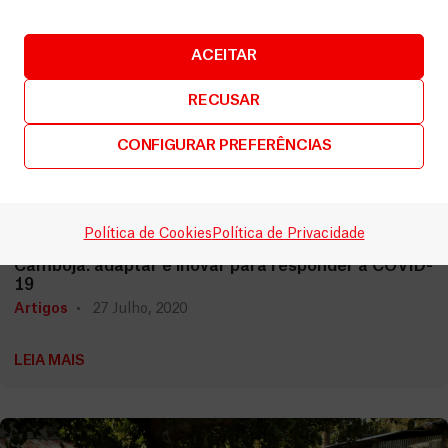
ACEITAR
RECUSAR
CONFIGURAR PREFERÊNCIAS
Camboja
Política de Cookies
Política de Privacidade
Camboja: adaptar e inovar para responder à COVID-
19
Artigos
27 Julho, 2020
LEIA MAIS