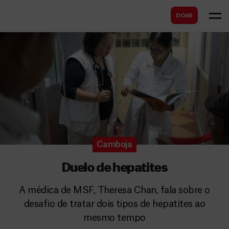
B
s
DOAR
u
c
s
a
c
r
a
r
Camboja
Duelo de hepatites
A médica de MSF, Theresa Chan, fala sobre o
desafio de tratar dois tipos de hepatites ao
mesmo tempo