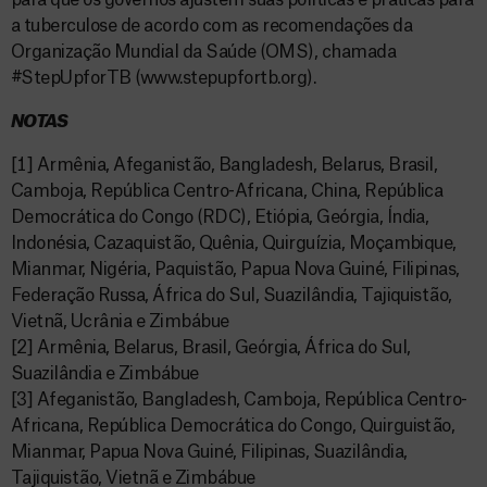
para que os governos ajustem suas políticas e práticas para
a tuberculose de acordo com as recomendações da
Organização Mundial da Saúde (OMS), chamada
#StepUpforTB (www.stepupfortb.org).
NOTAS
[1] Armênia, Afeganistão, Bangladesh, Belarus, Brasil,
Camboja, República Centro-Africana, China, República
Democrática do Congo (RDC), Etiópia, Geórgia, Índia,
Indonésia, Cazaquistão, Quênia, Quirguízia, Moçambique,
Mianmar, Nigéria, Paquistão, Papua Nova Guiné, Filipinas,
Federação Russa, África do Sul, Suazilândia, Tajiquistão,
Vietnã, Ucrânia e Zimbábue
[2] Armênia, Belarus, Brasil, Geórgia, África do Sul,
Suazilândia e Zimbábue
[3] Afeganistão, Bangladesh, Camboja, República Centro-
Africana, República Democrática do Congo, Quirguistão,
Mianmar, Papua Nova Guiné, Filipinas, Suazilândia,
Tajiquistão, Vietnã e Zimbábue