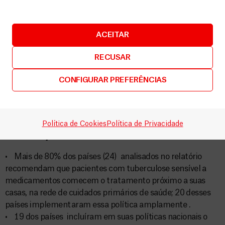
(45%) do relatório recomendam esses tratamentos em
seus protocolos; nenhum deles disponibilizou o tratamento
amplamente.
ACEITAR
• 79% (23) dos países analisados no relatório incluíram o
medicamento mais novo, a bedaquilina, em seus protocolos
RECUSAR
nacionais, e 62% (18) dos países incluíram a delamanida.
CONFIGURAR PREFERÊNCIAS
• Globalmente, apenas 5% das pessoas que vivem com
tuberculose resistente têm acesso a regimes de
tratamento que incluem os novos medicamentos.
Aproximar as pessoas do tratamento: um longo
Política de Cookies
Política de Privacidade
caminho a percorrer
• Mais de 80% dos países (24) analisados no relatório
recomendam que pacientes com tuberculose sensível a
medicamentos comecem o tratamento próximo a suas
casas, na rede de cuidados primários de saúde; 20 desses
países implementaram essa política amplamente .
• 19 dos países incluíram em suas políticas nacionais o