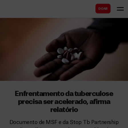
B
s
DOAR
u
c
s
a
c
r
a
r
Enfrentamento da tuberculose
precisa ser acelerado, afirma
relatório
Documento de MSF e da Stop Tb Partnership