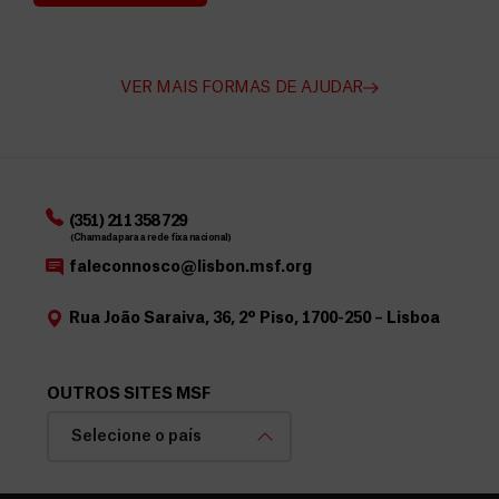
Angarie Fundos para a MSF
VER MAIS FORMAS DE AJUDAR
(351) 211 358 729
(Chamada para a rede fixa nacional)
faleconnosco@lisbon.msf.org
Rua João Saraiva, 36, 2º Piso, 1700-250 – Lisboa
OUTROS SITES MSF
Selecione o país