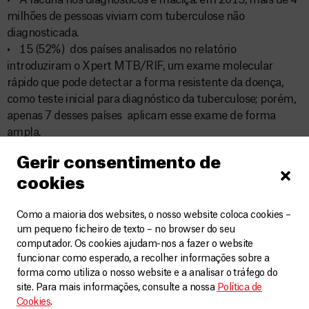
• A lacuna nos diagnósticos é maciça: em 2015, mais de 4
milhões de pessoas viviam com tuberculose não
diagnosticada.
• 15 (52%) dos países analisados no relatório
introduziram o Xpert MTB/RIF, um exame molecular
rápido que pode detectar a forma resistente da doença,
como teste inicial para diagnóstico da tuberculose; porém,
apenas 7 desses países aplicam esse exame de forma
ampla.
Países estão demorando a introduzir novos tratamentos
Gerir consentimento de
para tuberculose
cookies
• Apenas quatro países analisados introduziram, de
Como a maioria dos websites, o nosso website coloca cookies –
forma ampla, medicamentos pediátricos em doses fixas
um pequeno ficheiro de texto – no browser do seu
combinadas, que são mais fáceis de serem usados e
computador. Os cookies ajudam-nos a fazer o website
ministrados a crianças.
funcionar como esperado, a recolher informações sobre a
• Em certas condições e para as pessoas elegíveis, a
forma como utiliza o nosso website e a analisar o tráfego do
duração dos tratamentos de tuberculose multirresistente
site. Para mais informações, consulte a nossa
Política de
Cookies
.
pode ser reduzida para nove meses. Apenas 13 países