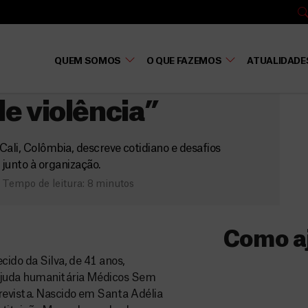
bia
QUEM SOMOS
O QUE FAZEMOS
ATUALIDADE
nto médico também
e violência”
ali, Colômbia, descreve cotidiano e desafios
junto à organização.
Tempo de leitura: 8 minutos
Como a
cido da Silva, de 41 anos,
Donativo
 ajuda humanitária Médicos Sem
revista. Nascido em Santa Adélia
O seu donativo