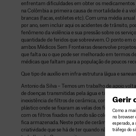
enfrentam dificuldades em obter os medicamentos q
na Colômbia a primeira causa de mortalidade é a vi
brancas (facas, estiletes etc). Com uma média anual
por ano, sem incluir aqui os acidentes de trânsito, 
fenômeno da violência e sua pressão sobre os serviç
quantidade de feridos que sobrevivem. O ponto em 
ambos Médicos Sem Fronteiras desenvolve projetos 
que falta ou o que pode ser melhorado em termos de
médicas que faltam para a população de poucos recu
Que tipo de auxílio em infra-estrutura (água e san
Antonio da Silva – Temos um trabalho de apoio volt
de doenças transmitidas pela água e tivemos de criar 
Gerir
inexistência de filtros de cerâmica, como os que se u
plástico onde se fixaram as velas dos filtros, importa
Como a maior
com os filtros fixados no fundo são colocados sobre
no browser 
fica armazenada. Neste pote de cerâmica fixamos u
esperado, a 
criatividade que se há de ter quando não existe alg
tráfego do s