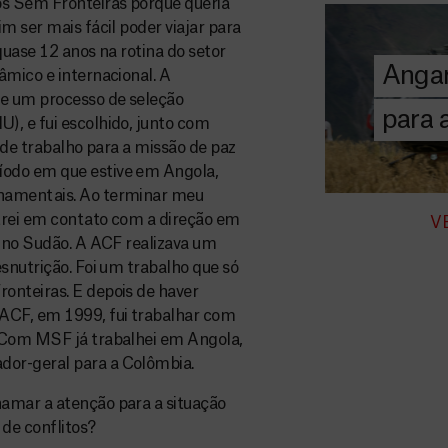
A MSF depend
s Sem Fronteiras porque queria
donativos pri
m ser mais fácil poder viajar para
chegar assist
quase 12 anos na rotina do setor
Angar
humanitária a
âmico e internacional. A
de um processo de seleção
para
), e fui escolhido, junto com
DOE
 de trabalho para a missão de paz
AGORA
íodo em que estive em Angola,
rnamentais. Ao terminar meu
ntrei em contato com a direção em
V
r no Sudão. A ACF realizava um
snutrição. Foi um trabalho que só
onteiras. E depois de haver
 ACF, em 1999, fui trabalhar com
. Com MSF já trabalhei em Angola,
dor-geral para a Colômbia.
amar a atenção para a situação
de conflitos?