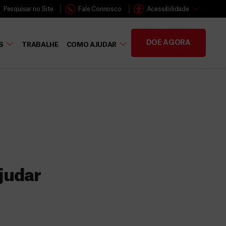
Pesquisar no Site
Fale Connosco
Acessibilidade
DOE AGORA
S
TRABALHE
COMO AJUDAR
judar
s
 faz a diferença,