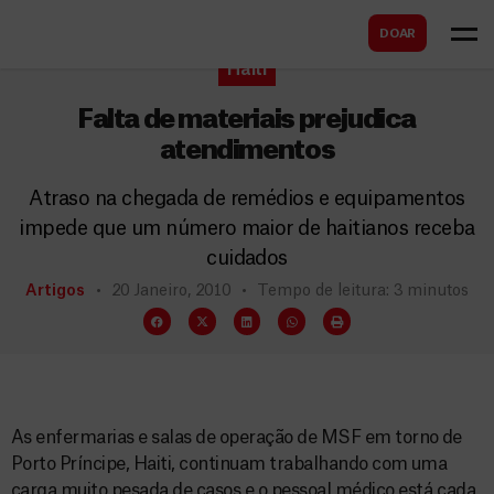
B
s
DOAR
u
c
Haiti
s
a
c
Falta de materiais prejudica
r
a
atendimentos
r
Atraso na chegada de remédios e equipamentos
impede que um número maior de haitianos receba
cuidados
Artigos
20 Janeiro, 2010
Tempo de leitura: 3 minutos
As enfermarias e salas de operação de MSF em torno de
Porto Príncipe, Haiti, continuam trabalhando com uma
carga muito pesada de casos e o pessoal médico está cada