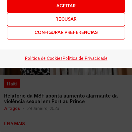
ACEITAR
RECUSAR
CONFIGURAR PREFERÊNCIAS
Política de Cookies
Política de Privacidade
Haiti
Relatório da MSF aponta aumento alarmante da
violência sexual em Port au Prince
Artigos
29 Janeiro, 2026
LEIA MAIS