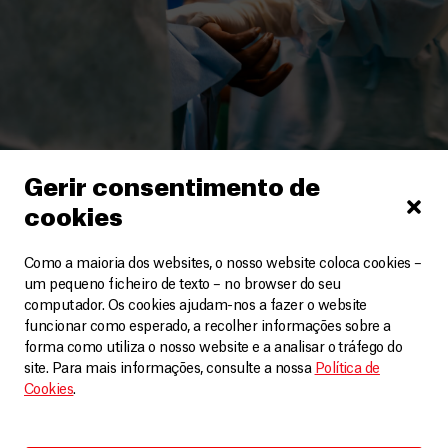
Gerir consentimento de
Haiti
cookies
Número recorde de feridos a tiro no hospital da MSF
Como a maioria dos websites, o nosso website coloca cookies –
em Port au Prince
um pequeno ficheiro de texto – no browser do seu
Vídeos
14 Fevereiro, 2026
computador. Os cookies ajudam-nos a fazer o website
funcionar como esperado, a recolher informações sobre a
LEIA MAIS
forma como utiliza o nosso website e a analisar o tráfego do
site. Para mais informações, consulte a nossa
Política de
Cookies
.