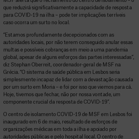
MSF alerta que o fechamento do centro de isolamento – o
que reduzirá significativamente a capacidade de resposta
para COVID-19 na ilha – pode ter implicações terríveis
caso ocorra um surto no local.
“Estamos profundamente decepcionados com as
autoridades locais, por não terem conseguido anular essas
multas e possíveis cobranças em meio a uma pandemia
global, apesar de alguns esforços das partes interessadas”,
diz Stephan Oberreit, coordenador-geral de MSF na
Grécia. “O sistema de saúde pública em Lesbos seria
simplesmente incapaz de lidar com a devastação causada
por um surto em Moria – e foi por isso que viemos para cá.
Hoje, tivemos que fechar, não por nossa vontade, um
componente crucial da resposta de COVID-19”.
O centro de isolamento COVID-19 de MSF em Lesbos foi
inaugurado em 6 de maio, resultado de esforços de
organizações médicas em toda a ilha e apoiado por
autoridades públicas e pelo hospital local. O centro de