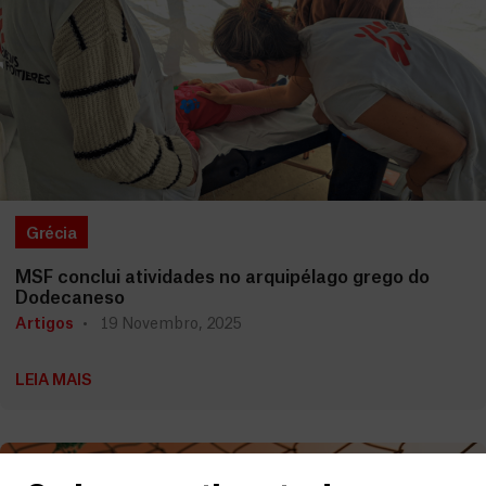
Grécia
MSF conclui atividades no arquipélago grego do
Dodecaneso
Artigos
19 Novembro, 2025
LEIA MAIS