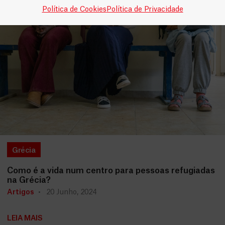
Política de Cookies
Política de Privacidade
Grécia
Como é a vida num centro para pessoas refugiadas
na Grécia?
Artigos
20 Junho, 2024
LEIA MAIS