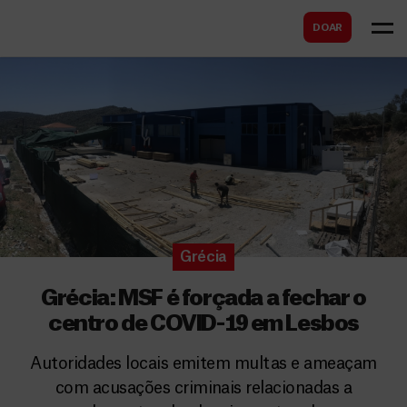
B
s
DOAR
u
c
s
a
c
r
a
r
Grécia
Grécia: MSF é forçada a fechar o
centro de COVID-19 em Lesbos
Autoridades locais emitem multas e ameaçam
com acusações criminais relacionadas a