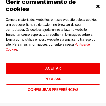
Gerir consentimento de
cookies
Como a maioria dos websites, o nosso website coloca cookies –
um pequeno ficheiro de texto – no browser do seu
computador. Os cookies ajudam-nos a fazer o website
funcionar como esperado, a recolher informações sobre a
forma como utiliza o nosso website e a analisar o tráfego do
site. Para mais informações, consulte a nossa
Política de
Cookies
.
Grécia
A luta para convalescer em condições de vida
ACEITAR
precárias
Artigos
10 Outubro, 2024
RECUSAR
LEIA MAIS
CONFIGURAR PREFERÊNCIAS