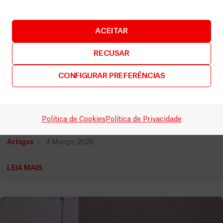
ACEITAR
RECUSAR
CONFIGURAR PREFERÊNCIAS
Síria
Política de Cookies
Política de Privacidade
Encerramento de Al-Hol deixa antigos residentes
expostos a um futuro incerto
Artigos
4 Março, 2026
LEIA MAIS