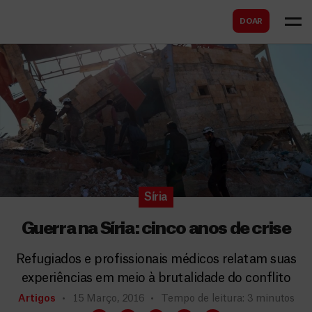
B
s
DOAR
u
c
s
a
c
r
a
r
Síria
Guerra na Síria: cinco anos de crise
Refugiados e profissionais médicos relatam suas
experiências em meio à brutalidade do conflito
Artigos
15 Março, 2016
Tempo de leitura: 3 minutos