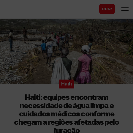
B
s
DOAR
u
c
s
a
c
r
a
r
Haiti
Haiti: equipes encontram
necessidade de água limpa e
cuidados médicos conforme
chegam a regiões afetadas pelo
furacão