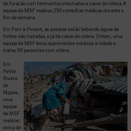
do furacão com ferimentos infectados e casos de cólera. A
equipe de MSF realizou 250 consultas médicas durante o
fim de semana.
Em Port-à-Piment, as pessoas estão bebendo águas de
fontes não tratadas, e já há casos de cólera. Ontem, uma
equipe de MSF levou suprimentos médicos à cidade e
tratou 39 pacientes com cólera.
Em
Petite
Rivière
de
Nippes,
uma
equipe
de MSF
realizou
cerca de