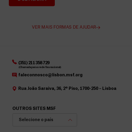
Angarie Fundos para a MSF
VER MAIS FORMAS DE AJUDAR
(351) 211 358 729
(Chamada para a rede fixa nacional)
faleconnosco@lisbon.msf.org
Rua João Saraiva, 36, 2º Piso, 1700-250 – Lisboa
OUTROS SITES MSF
Selecione o país