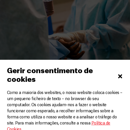
Gerir consentimento de
cookies
Como a maioria dos websites, o nosso website coloca cookies –
Haiti
um pequeno ficheiro de texto – no browser do seu
computador. Os cookies ajudam-nos a fazer o website
Número recorde de feridos a tiro no hospital da MSF
em Port au Prince
funcionar como esperado, a recolher informações sobre a
forma como utiliza o nosso website e a analisar o tráfego do
Vídeos
14 Fevereiro, 2026
site. Para mais informações, consulte a nossa
Política de
Cookies
.