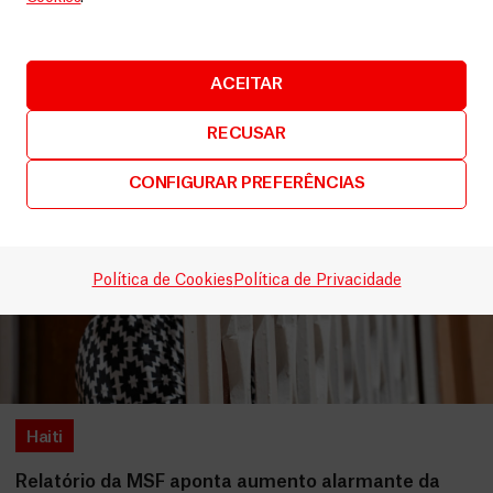
LEIA MAIS
ACEITAR
RECUSAR
CONFIGURAR PREFERÊNCIAS
Política de Cookies
Política de Privacidade
Haiti
Relatório da MSF aponta aumento alarmante da