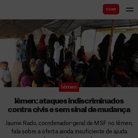
B
s
DOAR
u
c
s
a
c
r
a
r
Iémen
Iêmen: ataques indiscriminados
contra civis e sem sinal de mudança
Jaume Rado, coordenador-geral de MSF no Iêmen,
fala sobre a oferta ainda insuficiente de ajuda