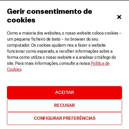
Gerir consentimento de
cookies
Como a maioria dos websites, o nosso website coloca cookies –
um pequeno ficheiro de texto – no browser do seu
computador. Os cookies ajudam-nos a fazer o website
funcionar como esperado, a recolher informações sobre a
forma como utiliza o nosso website e a analisar o tráfego do
site. Para mais informações, consulte a nossa
Política de
Cookies
.
Iémen
Aumento de casos de diarreia aguda no Iémen põe
ACEITAR
população em risco em Ibb e Al-Hodeidah
Artigos
5 Setembro, 2025
RECUSAR
LEIA MAIS
CONFIGURAR PREFERÊNCIAS