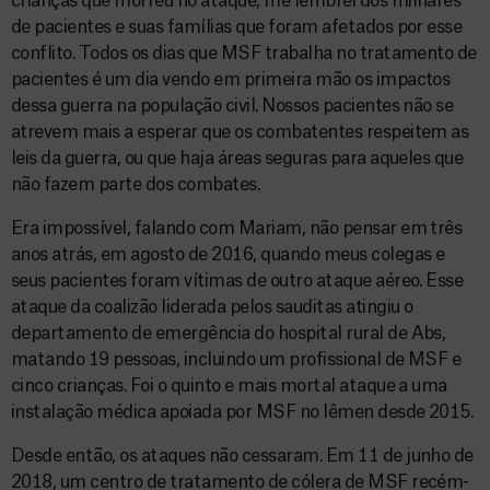
crianças que morreu no ataque, me lembrei dos milhares
de pacientes e suas famílias que foram afetados por esse
conflito. Todos os dias que MSF trabalha no tratamento de
pacientes é um dia vendo em primeira mão os impactos
dessa guerra na população civil. Nossos pacientes não se
atrevem mais a esperar que os combatentes respeitem as
leis da guerra, ou que haja áreas seguras para aqueles que
não fazem parte dos combates.
Era impossível, falando com Mariam, não pensar em três
anos atrás, em agosto de 2016, quando meus colegas e
seus pacientes foram vítimas de outro ataque aéreo. Esse
ataque da coalizão liderada pelos sauditas atingiu o
departamento de emergência do hospital rural de Abs,
matando 19 pessoas, incluindo um profissional de MSF e
cinco crianças. Foi o quinto e mais mortal ataque a uma
instalação médica apoiada por MSF no Iêmen desde 2015.
Desde então, os ataques não cessaram. Em 11 de junho de
2018, um centro de tratamento de cólera de MSF recém-