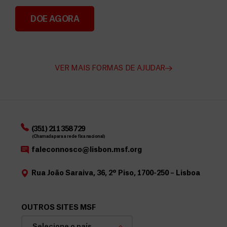
DOE AGORA
Angarie Fundos para a MSF
VER MAIS FORMAS DE AJUDAR
(351) 211 358 729
(Chamada para a rede fixa nacional)
faleconnosco@lisbon.msf.org
Rua João Saraiva, 36, 2º Piso, 1700-250 – Lisboa
OUTROS SITES MSF