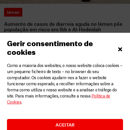
Iémen
Aumento de casos de diarreia aguda no Iémen põe
população em risco em Ibb e Al-Hodeidah
Artigos
5 Setembro, 2025
Gerir consentimento de
cookies
LEIA MAIS
Como a maioria dos websites, o nosso website coloca cookies –
um pequeno ficheiro de texto – no browser do seu
computador. Os cookies ajudam-nos a fazer o website
funcionar como esperado, a recolher informações sobre a
forma como utiliza o nosso website e a analisar o tráfego do
site. Para mais informações, consulte a nossa
Política de
Cookies
.
ACEITAR