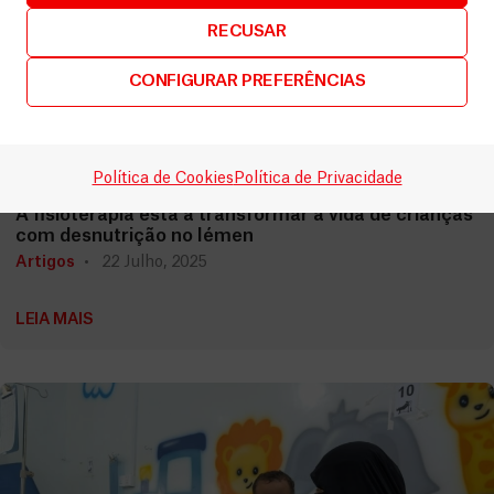
RECUSAR
CONFIGURAR PREFERÊNCIAS
Iémen
Política de Cookies
Política de Privacidade
A fisioterapia está a transformar a vida de crianças
com desnutrição no Iémen
Artigos
22 Julho, 2025
LEIA MAIS