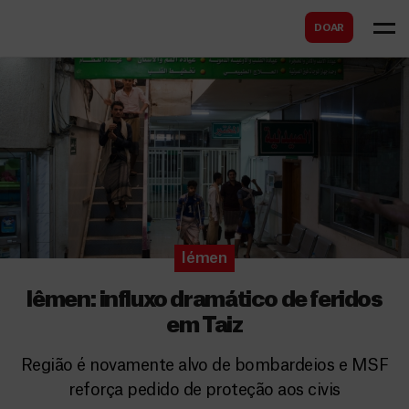
B
s
DOAR
u
c
s
a
c
r
a
r
Iémen
Iêmen: influxo dramático de feridos
em Taiz
Região é novamente alvo de bombardeios e MSF
reforça pedido de proteção aos civis