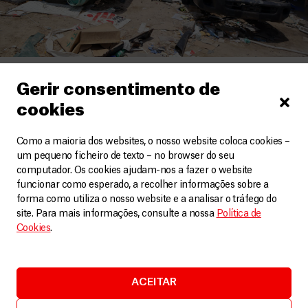
Sudão do Sul
Gerir consentimento de
Sudão do Sul: MSF é forçada a fechar hospital de
cookies
Lankien após ataques
Artigos
8 Maio, 2026
Como a maioria dos websites, o nosso website coloca cookies –
um pequeno ficheiro de texto – no browser do seu
computador. Os cookies ajudam-nos a fazer o website
LEIA MAIS
funcionar como esperado, a recolher informações sobre a
forma como utiliza o nosso website e a analisar o tráfego do
site. Para mais informações, consulte a nossa
Política de
Cookies
.
ACEITAR