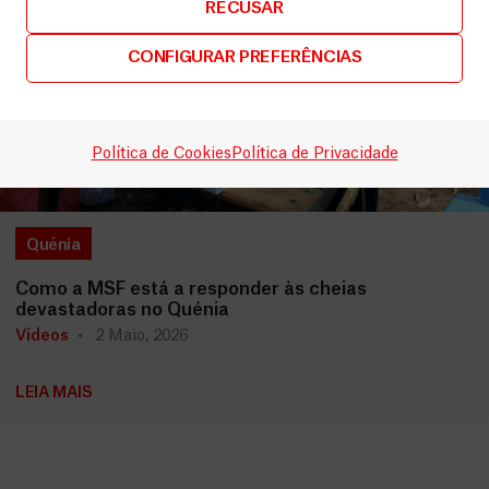
RECUSAR
CONFIGURAR PREFERÊNCIAS
Política de Cookies
Política de Privacidade
Quénia
Como a MSF está a responder às cheias
devastadoras no Quénia
Vídeos
2 Maio, 2026
LEIA MAIS