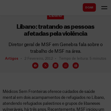
B
s
DOAR
u
c
Líbano
s
a
c
Líbano: tratando as pessoas
r
a
afetadas pela violência
r
Diretor geral de MSF em Genebra fala sobre o
trabalho de MSF na área.
Artigos
2 Fevereiro, 2012
Tempo de leitura: 5 minutos
Médicos Sem Fronteiras oferece cuidados de saúde
mental em dois acampamentos de refugiados no Líbano,
atendendo refugiados palestinos e grupos de libaneses
vulneráveis, há três anos. Recentemente, MSF iniciou um