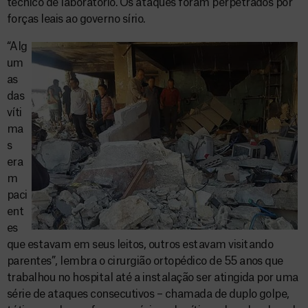
técnico de laboratório. Os ataques foram perpetrados por
forças leais ao governo sírio.
“Alg
um
as
das
víti
ma
s
era
m
paci
ent
es
que estavam em seus leitos, outros estavam visitando
parentes”, lembra o cirurgião ortopédico de 55 anos que
trabalhou no hospital até a instalação ser atingida por uma
série de ataques consecutivos – chamada de duplo golpe,