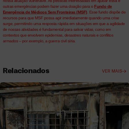
nossa atuação vulnerável. As pessoas interessadas em ajudar essa e
outras emergências podem fazer uma doação para o
Fundo de
Emergência de Médicos Sem Fronteiras (MSF)
. Esse fundo dispõe de
recursos para que MSF possa agir imediatamente quando uma crise
surge, permitindo uma resposta rápida em situações em que a agilidade
de nossas atividades é fundamental para salvar vidas, como em
contextos que envolvem epidemias, desastres naturais e conflitos
armados – por exemplo, a guerra civil síria.
Relacionados
VER MAIS