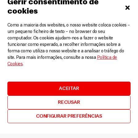
Gerir consentimento de
poder voltar à atividade. “Não vamos deixar de cumprir o
cookies
nosso dever humanitário. Nós, como médicos e sírios, não
podemos desistir do nosso povo. Eu não culpo ninguém que
Como a maioria dos websites, o nosso website coloca cookies –
partiu, tanto para trabalhar na fronteira com a Turquia ou
um pequeno ficheiro de texto – no browser do seu
na Europa. Mas, se todos nós fôssemos embora, quem
computador. Os cookies ajudam-nos a fazer o website
ajudaria os que ficam para trás e não têm a quem
funcionar como esperado, a recolher informações sobre a
recorrer?”
forma como utiliza o nosso website e a analisar o tráfego do
site. Para mais informações, consulte a nossa
Política de
Ataques quase diários
Cookies
.
A guerra na Síria matou mais de 400 mil pessoas e deixou
centenas de milhares de feridos. Muitas resoluções da
ONU foram promulgadas para condenar os ataques a
ACEITAR
hospitais na Síria – ainda que ataques a instalações
médicas tenham sido completamente negados ou, na
RECUSAR
melhor das hipóteses, classificados como “enganos”. Para
CONFIGURAR PREFERÊNCIAS
as equipes médicas locais, todas as dificuldades são
pequenas em comparação ao constante perigo causado
por ataques aéreos e outros tipos de violência.