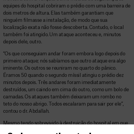
equipes do hospital cobriram o prédio com uma barreira de
dois metros de altura. Elas também garantiam que
ninguém filmasse a instalação, de modo que sua
localização exata não fosse descoberta. Contudo, o local
também foi atingido. Um ataque aconteceu e, minutos
depois dele, outro.
“Os que conseguiam andar foram embora logo depois do
primeiro ataque; nós sabíamos que outro ataque era algo
iminente. Os outros se reuniram no quarto do pânico.
Éramos 50 quando o segundo míssil atingiu o prédio dez
minutos depois. Três andares foram imediatamente
destruídos, um caindo em cima do outro, como um bolo de
camadas. Os ataques também deixaram um rombo no
teto do nosso abrigo. Todos escalaram para sair por ele”,
contou o dr. Abdallah.
Mesmo tendo sobrevivido à destruição do hospital em que
trabalhava, o médico procura, agora, um novo lugar para