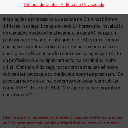
Política de Cookies
Política de Privacidade
De acordo com a Sociedade Médica Sírio-Americana
(SAMS, na sigla em inglês), houve 143 ataques a
instalações e profissionais de saúde na Síria nos últimos
144 dias. Isso significa que a cada 17 horas uma instalação
de cuidados médicos foi atacada, e, a cada 60 horas, um
profissional de saúde foi atingido. O dr. Abd, um cirurgião
que agora coordena o diretório de saúde na província de
oposição de Idlib, concordou com seus colegas que a falta
de profissionais e equipamentos torna o trabalho muito
difícil. Contudo, é da segurança contra ataques aéreos e
outros atentados que os médicos sírios mais precisam. “Se
precisarmos de insulina, podemos conseguir com ONGs
como MSF”, disse o dr. Abd. “Mas quem pode nos proteger
dos ataques?”
Informamos que não estamos recebendo doações restritas para a crise
na Síria neste momento, devido à instabilidade do contexto, que torna