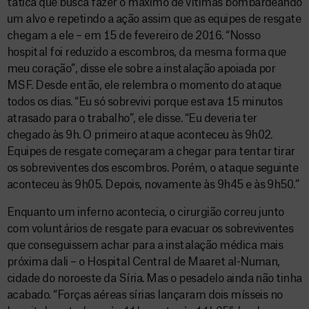
tática que busca fazer o máximo de vítimas bombardeando
um alvo e repetindo a ação assim que as equipes de resgate
chegam a ele – em 15 de fevereiro de 2016. “Nosso
hospital foi reduzido a escombros, da mesma forma que
meu coração”, disse ele sobre a instalação apoiada por
MSF. Desde então, ele relembra o momento do ataque
todos os dias. “Eu só sobrevivi porque estava 15 minutos
atrasado para o trabalho”, ele disse. “Eu deveria ter
chegado às 9h. O primeiro ataque aconteceu às 9h02.
Equipes de resgate começaram a chegar para tentar tirar
os sobreviventes dos escombros. Porém, o ataque seguinte
aconteceu às 9h05. Depois, novamente às 9h45 e às 9h50.”
Enquanto um inferno acontecia, o cirurgião correu junto
com voluntários de resgate para evacuar os sobreviventes
que conseguissem achar para a instalação médica mais
próxima dali – o Hospital Central de Maaret al-Numan,
cidade do noroeste da Síria. Mas o pesadelo ainda não tinha
acabado. “Forças aéreas sírias lançaram dois mísseis no