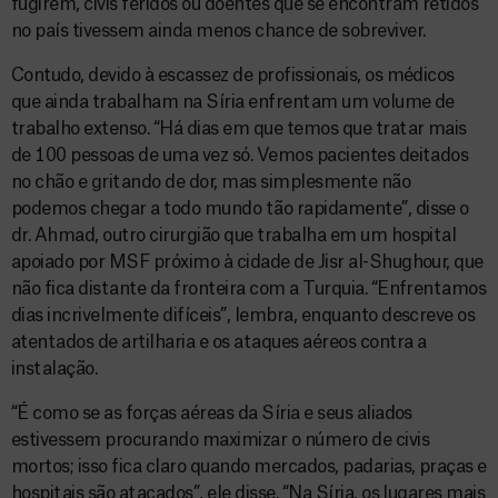
fugirem, civis feridos ou doentes que se encontram retidos
no país tivessem ainda menos chance de sobreviver.
Contudo, devido à escassez de profissionais, os médicos
que ainda trabalham na Síria enfrentam um volume de
trabalho extenso. “Há dias em que temos que tratar mais
de 100 pessoas de uma vez só. Vemos pacientes deitados
no chão e gritando de dor, mas simplesmente não
podemos chegar a todo mundo tão rapidamente”, disse o
dr. Ahmad, outro cirurgião que trabalha em um hospital
apoiado por MSF próximo à cidade de Jisr al-Shughour, que
não fica distante da fronteira com a Turquia. “Enfrentamos
dias incrivelmente difíceis”, lembra, enquanto descreve os
atentados de artilharia e os ataques aéreos contra a
instalação.
“É como se as forças aéreas da Síria e seus aliados
estivessem procurando maximizar o número de civis
mortos; isso fica claro quando mercados, padarias, praças e
hospitais são atacados”, ele disse. “Na Síria, os lugares mais