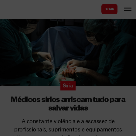
B
s
DOAR
u
c
s
a
c
r
a
r
Síria
Médicos sírios arriscam tudo para
salvar vidas
A constante violência e a escassez de
profissionais, suprimentos e equipamentos