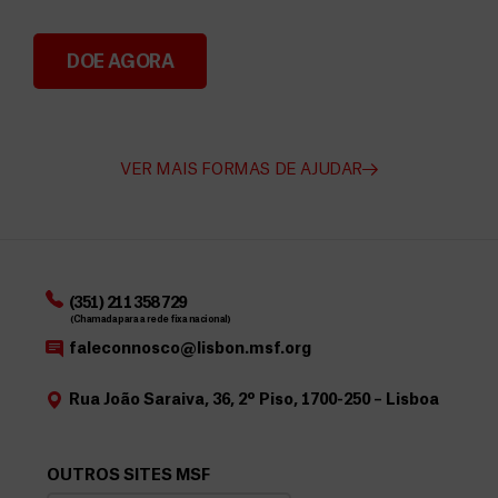
DOE AGORA
Angarie Fundos para a MSF
VER MAIS FORMAS DE AJUDAR
(351) 211 358 729
(Chamada para a rede fixa nacional)
faleconnosco@lisbon.msf.org
Rua João Saraiva, 36, 2º Piso, 1700-250 – Lisboa
OUTROS SITES MSF