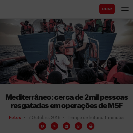
B
s
DOAR
u
c
s
a
c
r
a
r
Mediterrâneo: cerca de 2 mil pessoas
resgatadas em operações de MSF
Fotos
7 Outubro, 2016
Tempo de leitura: 1 minutos