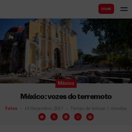
B
s
DOAR
u
c
s
a
c
r
a
r
México
México: vozes do terremoto
Fotos
14 Dezembro, 2017
Tempo de leitura: 1 minutos