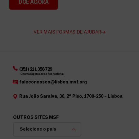
DOE AGORA
Angarie Fundos para a MSF
VER MAIS FORMAS DE AJUDAR
(351) 211 358 729
(Chamada para a rede fixa nacional)
faleconnosco@lisbon.msf.org
Rua João Saraiva, 36, 2º Piso, 1700-250 – Lisboa
OUTROS SITES MSF
Selecione o país