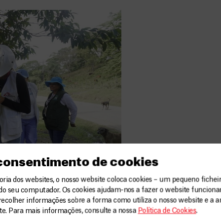
 consentimento de cookies
ia dos websites, o nosso website coloca cookies – um pequeno ficheir
do seu computador. Os cookies ajudam-nos a fazer o website funcion
tionário com uma mãe para
recolher informações sobre a forma como utiliza o nosso website e a an
eituno/MSF, 2025
ite. Para mais informações, consulte a nossa
Política de Cookies
.