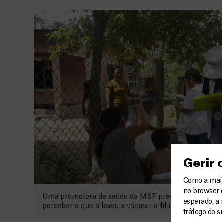
Gerir
Como a maior
no browser 
Uma promotora de saúde da MSF preenche um ques
esperado, a 
perceber o que a levou a vacinar o filho. © Laura Ac
tráfego do s