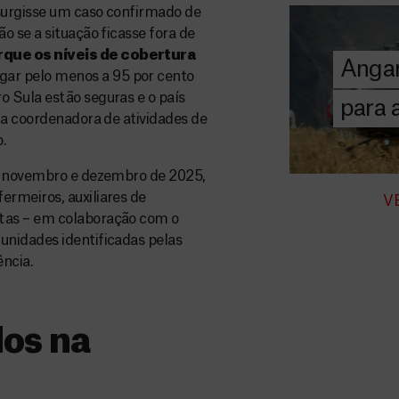
A MSF depend
surgisse um caso confirmado de
donativos pri
 se a situação ficasse fora de
chegar assist
que os níveis de cobertura
Angar
humanitária a
ar pelo menos a 95 por cento
 Sula estão seguras e o país
para
 a coordenadora de atividades de
DOE
AGORA
.
re novembro e dezembro de 2025,
rmeiros, auxiliares de
V
tas – em colaboração com o
nidades identificadas pelas
ncia.
dos na