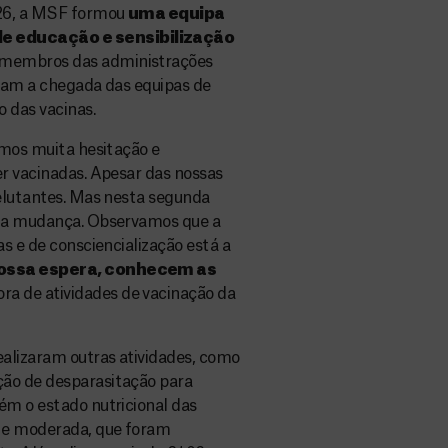
026, a MSF formou
uma equipa
de educação e sensibilização
, membros das administrações
eram a chegada das equipas de
 das vacinas.
ámos muita hesitação e
er vacinadas. Apesar das nossas
relutantes. Mas nesta segunda
 uma mudança. Observamos que a
as e de consciencialização está a
nossa espera, conhecem as
ora de atividades de vacinação da
ealizaram outras atividades, como
ção de desparasitação para
ém o estado nutricional das
a e moderada, que foram