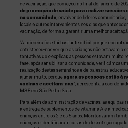
de vacinação, que começou no final de janeiro de 2
de promoção de saúde para realizar sessões 
na comunidade
, envolvendo líderes comunitários
locais e outros intervenientes nos dias que anteced
vacinação, de forma a garantir uma melhor aceitação
“A primeira fase foi bastante difícil porque encontr
entristeceu-nos ver que as crianças não estavam a s
tentativas de o explicar, as pessoas estavam muito 
fase, após sensibilizar a comunidade, verificámos
realização destes seminários e de palestras educativ
ajudar muito, porque
agora as pessoas estão à 
vacinas e aceitam-nas
”, acrescenta a coordenad
MSF em São Pedro Sula.
Para além da administração de vacinas, as equipas r
a entrega de suplementos de vitamina A e a medica
crianças entre os 2 e os 5 anos. Monitorizaram tamb
crianças e identificaram casos de desnutrição agud