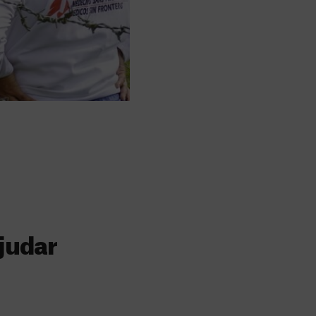
judar
s
 faz a diferença,