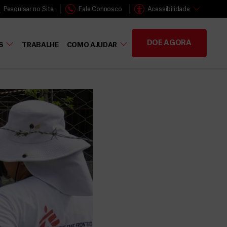
Pesquisar no Site
Fale Connosco
Acessibilidade
DOE AGORA
S
TRABALHE
COMO AJUDAR