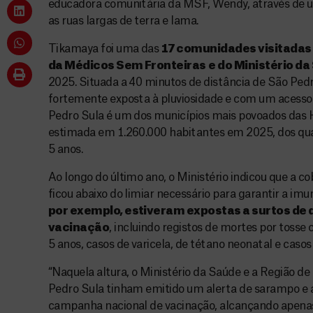
educadora comunitária da MSF, Wendy, através de 
as ruas largas de terra e lama.
Tikamaya foi uma das
17 comunidades visitadas
da Médicos Sem Fronteiras
e do Ministério d
2025. Situada a 40 minutos de distância de São Pedr
fortemente exposta à pluviosidade e com um acesso 
Pedro Sula é um dos municípios mais povoados das
estimada em 1.260.000 habitantes em 2025, dos qu
5 anos.
Ao longo do último ano, o Ministério indicou que a c
ficou abaixo do limiar necessário para garantir a im
por exemplo, estiveram expostas a surtos de 
vacinação
, incluindo registos de mortes por toss
5 anos, casos de varicela, de tétano neonatal e caso
“Naquela altura, o Ministério da Saúde e a Região d
Pedro Sula tinham emitido um alerta de sarampo e 
campanha nacional de vacinação, alcançando apenas