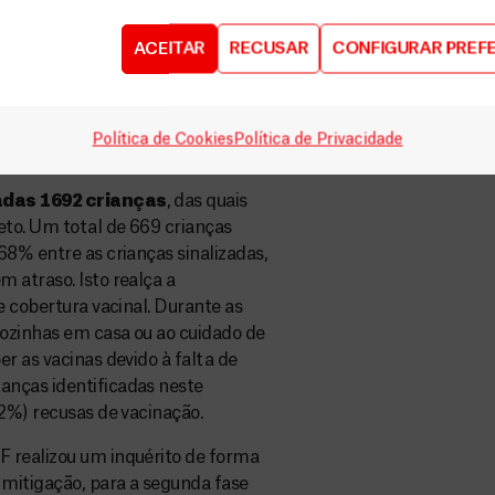
m resistência, rejeição e medo por
ACEITAR
RECUSAR
CONFIGURAR PREF
zação, especialmente no que toca à
 muitos mitos que têm circulado e
mo resultado, as mães já não
ou porque não têm a certeza se
Política de Cookies
Política de Privacidade
emos”, aponta Karla Asencio.
adas
1692 crianças
, das quais
to. Um total de 669 crianças
68% entre as crianças sinalizadas,
 atraso. Isto realça a
e cobertura vacinal. Durante as
sozinhas em casa ou ao cuidado de
r as vacinas devido à falta de
anças identificadas neste
22%) recusas de vacinação.
 realizou um inquérito de forma
 mitigação, para a segunda fase