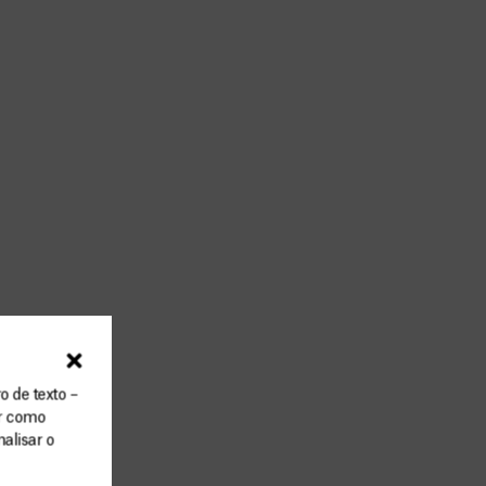
o de texto –
ar como
alisar o