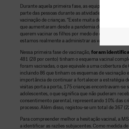
Durante aquela primeira fase, as equipas encontrara
parte das pessoas durante as atividades de sensibili
vacinação de crianças. “Existe muita desinformação,
que aumentaram desde a pandemia de COVID-19. Co
querem vacinar os filhos por medo de complicações 
estamos realmente a administrar as vacinas que diz
Nessa primeira fase de vacinação,
foram identific
481 (28 por cento) tinham o esquema vacinal comple
foram vacinadas, o que equivale a uma cobertura de 
incluindo 86 que tinham os esquemas de vacinação em
importância de continuar a fortalecer a estratégia d
visitas porta a porta, 175 crianças encontravam-se 
adolescentes, o que significa que não puderam recebe
consentimento parental, representando 10% das cri
processo. Além disso, registou-se um total de 367 (
Para compreender melhor a hesitação vacinal, a MSF
a identificar as razões subjacentes. Como medida de