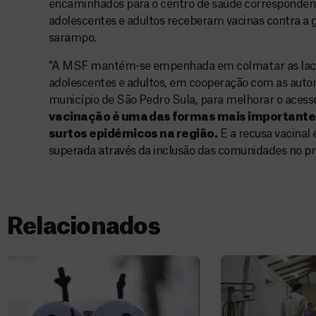
encaminhados para o centro de saúde correspondent
adolescentes e adultos receberam vacinas contra a g
sarampo.
“A MSF mantém-se empenhada em colmatar as lacun
adolescentes e adultos, em cooperação com as autori
município de São Pedro Sula, para melhorar o acesso
vacinação é uma das formas mais importantes
surtos epidémicos na região.
E a recusa vacinal 
superada através da inclusão das comunidades no pro
Relacionados