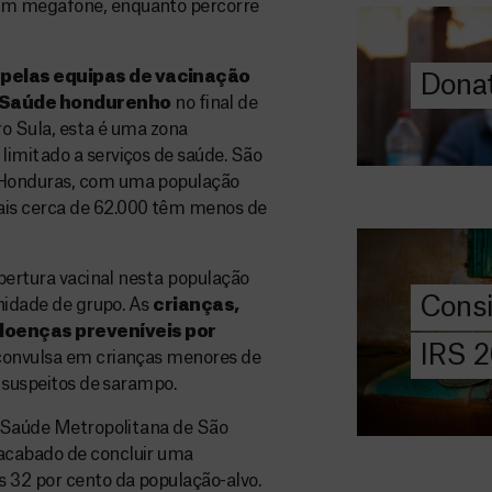
um megafone, enquanto percorre
ajuda-nos a l
a quem mais p
 pelas equipas de vacinação
Donat
DOE
a Saúde hondurenho
no final de
AGORA
o Sula, esta é uma zona
limitado a serviços de saúde. São
Consigna
 Honduras, com uma população
2026
ais cerca de 62.000 têm menos de
Saiba tudo so
IRS: o que é,
obertura vacinal nesta população
preencher, e 
Cons
unidade de grupo. As
crianças,
MSF com o do
doenças preveníveis por
IRS 
e convulsa em crianças menores de
DOE
s suspeitos de sarampo.
AGORA
e Saúde Metropolitana de São
Angarie 
acabado de concluir uma
MSF
 32 por cento da população-alvo.