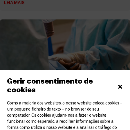
LEIA MAIS
Gerir consentimento de
cookies
Como a maioria dos websites, o nosso website coloca cookies –
um pequeno ficheiro de texto – no browser do seu
Haiti
computador. Os cookies ajudam-nos a fazer o website
funcionar como esperado, a recolher informações sobre a
Número recorde de feridos a tiro no hospital da MSF
forma como utiliza o nosso website e a analisar o tráfego do