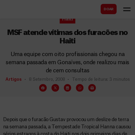
B
s
DOAR
u
c
Haiti
s
a
c
MSF atende vítimas dos furacões no
r
a
Haiti
r
Uma equipe com oito profissionais chegou na
semana passada em Gonaïves, onde realizou mais
de cem consultas
Artigos
8 Setembro, 2008
Tempo de leitura: 3 minutos
Depois que o furacão Gustav provocou um deslize de terra
na semana passada, a Tempestade Tropical Hanna causou
sérios estragos à costa do Haiti nos dois primeiros dias de