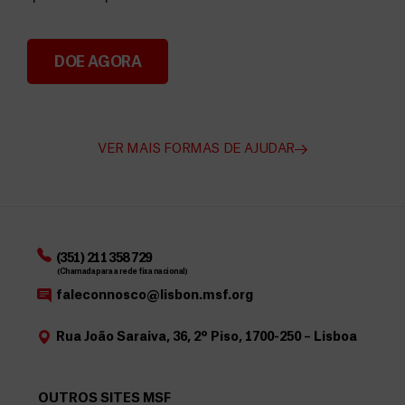
DOE AGORA
Angarie Fundos para a MSF
VER MAIS FORMAS DE AJUDAR
(351) 211 358 729
(Chamada para a rede fixa nacional)
faleconnosco@lisbon.msf.org
Rua João Saraiva, 36, 2º Piso, 1700-250 – Lisboa
OUTROS SITES MSF