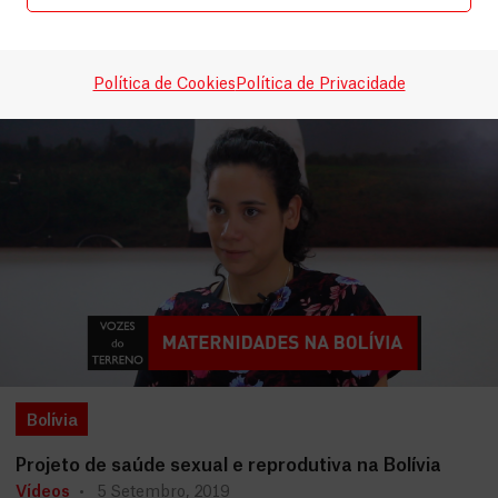
Relacionados
VER MAIS
Política de Cookies
Política de Privacidade
Bolívia
Projeto de saúde sexual e reprodutiva na Bolívia
Vídeos
5 Setembro, 2019