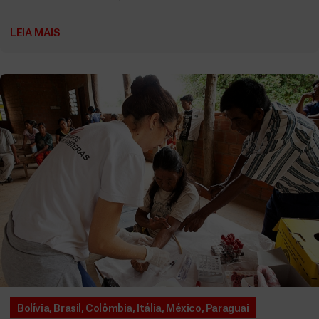
LEIA MAIS
Bolívia
,
Brasil
,
Colômbia
,
Itália
,
México
,
Paraguai