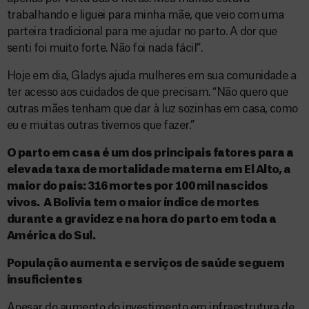
trabalhando e liguei para minha mãe, que veio com uma
parteira tradicional para me ajudar no parto. A dor que
senti foi muito forte. Não foi nada fácil”.
Hoje em dia, Gladys ajuda mulheres em sua comunidade a
ter acesso aos cuidados de que precisam. “Não quero que
outras mães tenham que dar à luz sozinhas em casa, como
eu e muitas outras tivemos que fazer.”
O parto em casa é um dos principais fatores para a
elevada taxa de mortalidade materna em El Alto, a
maior do país: 316 mortes por 100 mil nascidos
vivos. A Bolívia tem o maior índice de mortes
durante a gravidez e na hora do parto em toda a
América do Sul.
População aumenta e serviços de saúde seguem
insuficientes
Apesar do aumento do investimento em infraestrutura de