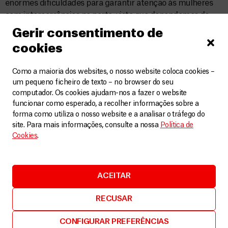
enormes dificuldades para garantir atenção às mulheres
com intercorrências no parto, visto que dependemos de
hospitais públicos, cada vez mais sobrecarregados com a
Gerir consentimento de
COVID-19. Preocupa-nos que a situação continue a piorar à
cookies
medida que os casos do novo coronavírus crescem na
Bolívia. Essas interrupções estão aumentando os riscos
Como a maioria dos websites, o nosso website coloca cookies –
para mulheres grávidas e recém-nascidos”, aponta. “São
um pequeno ficheiro de texto – no browser do seu
necessárias medidas urgentes para evitar o colapso do
computador. Os cookies ajudam-nos a fazer o website
sistema.
O acesso a cuidados de saúde seguros para
funcionar como esperado, a recolher informações sobre a
mulheres e recém-nascidos deve permanecer uma
forma como utiliza o nosso website e a analisar o tráfego do
prioridade em todos os momentos.“
site. Para mais informações, consulte a nossa
Política de
Cookies
.
A Bolívia já notificou mais de 85 mil casos de COVID-19 e
mais de 3.300 mortes, sem falar nas prováveis mortes
adicionais indiretamente causadas pela interrupção dos
ACEITAR
serviços de saúde durante este período.
RECUSAR
CONFIGURAR PREFERÊNCIAS