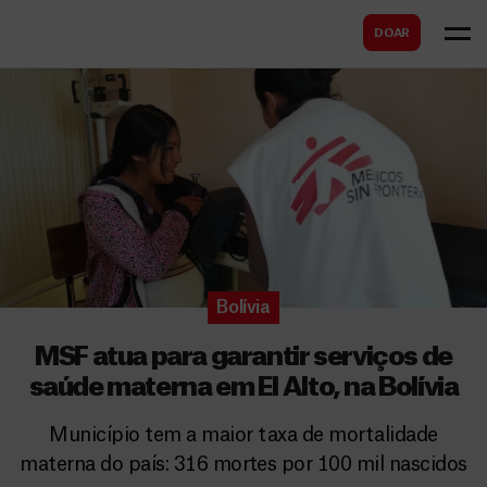
B
s
DOAR
u
c
s
a
c
r
a
r
Bolívia
MSF atua para garantir serviços de
saúde materna em El Alto, na Bolívia
Município tem a maior taxa de mortalidade
materna do país: 316 mortes por 100 mil nascidos