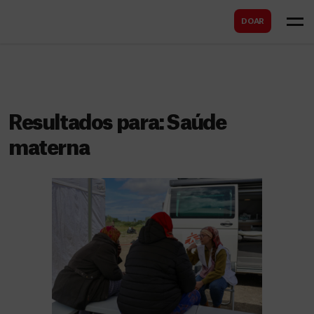
B
s
DOAR
u
c
s
a
c
r
a
r
Resultados para:
Saúde
materna