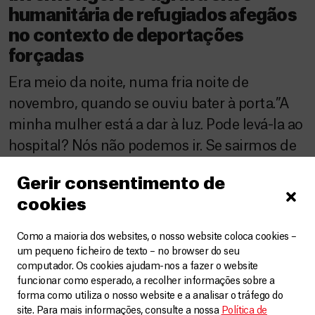
humanitária de refugiados afegãos
no contexto de deportações
forçadas
Era meio da noite, numa fria noite de
novembro, quando se ouviu bater à porta.”A
minha mulher está a dar à luz. Pode levá-la ao
hospital? Nós não podemos ir. Se sairmos de
casa, a polícia vai deter-nos. Por favor, como
Gerir consentimento de
ser humano, ajude-nos.” Estas foram as
cookies
palavras de um afegão refugiado, ditas
naquela noite […]
Como a maioria dos websites, o nosso website coloca cookies –
um pequeno ficheiro de texto – no browser do seu
computador. Os cookies ajudam-nos a fazer o website
funcionar como esperado, a recolher informações sobre a
forma como utiliza o nosso website e a analisar o tráfego do
site. Para mais informações, consulte a nossa
Política de