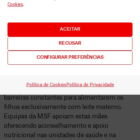
Cookies
.
ACEITAR
A importância da amamentação
RECUSAR
para as mães refugiadas
CONFIGURAR PREFERÊNCIAS
As mães no sobrelotado campo de refugiados
de Dagahaley, no Quénia, sabem bem a
importância da amamentação, mas
Política de Cookies
Política de Privacidade
enfrentam também, e cada vez mais,
barreiras constantes para alimentarem os
filhos exclusivamente com leite materno.
Equipas da MSF apoiam estas mães
oferecendo aconselhamento e apoio
nutricional nas unidades de saúde e na