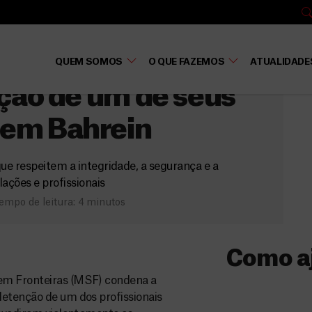
in
ão armada em seu
QUEM SOMOS
O QUE FAZEMOS
ATUALIDADE
nção de um de seus
s em Bahrein
ue respeitem a integridade, a segurança e a
lações e profissionais
empo de leitura: 4 minutos
Como a
Sem Fronteiras (MSF) condena a
Donativo
detenção de um dos profissionais