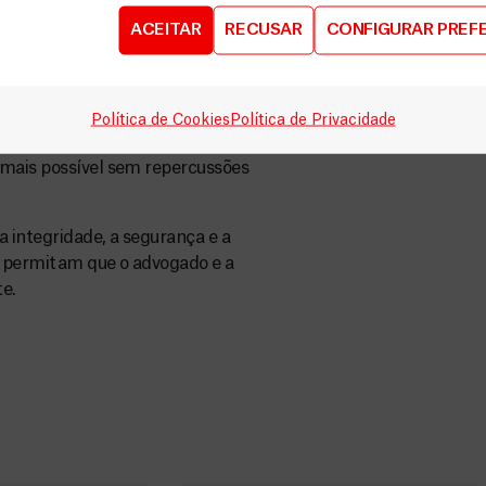
as atividades de maneira
ACEITAR
RECUSAR
CONFIGURAR PREF
é hoje, MSF não conseguiu tais
deveres mais básicos da ética
Política de Cookies
Política de Privacidade
os socorros e chamar ambulâncias
 mais possível sem repercussões
 integridade, a segurança e a
ue permitam que o advogado e a
e.