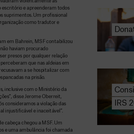
invadiram violentamente as
O seu donativo
 escritório e apreenderam todos
ajuda-nos a l
s suprimentos. Um profissional
a quem mais p
organização como tradutor e
Donat
DOE
AGORA
am em Bahrein, MSF contabilizou
, não haviam procurado
Consigna
er presos por qualquer relação
2026
perceberam que nas aldeias em
Saiba tudo so
recusavam a se hospitalizar com
IRS: o que é,
spancadas na prisão.
preencher, e 
Cons
 inclusive com o Ministério da
MSF com o do
nções”, disse Jerome Oberreit,
IRS 
ós consideramos a violação das
DOE
injustificável e inaceitável”.
AGORA
 de cabeça chegou a MSF. Um
Angarie 
ros e uma ambulância foi chamada
MSF