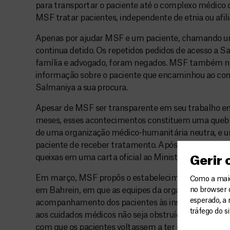
para transportar o paciente até o complexo médico 
MSF tratar pacientes, independente de etnia ou afilia
Apenas por ajudar MSF e um paciente, chamando 
continua detido. Os repetidos pedidos de acesso a Sa
família e advogado, foram negados. MSF também n
informação sobre o paciente que encaminhou ao com
Salmaniya a sua procura.
Apesar de MSF ser transparente em seu trabalho em
meses, esses acontecimentos constituem uma quebra 
de uma organização médico-humanitária neutra, e um
paciente de receber tratamento. Após os aconteci
queixas em uma carta oficial ao Ministério do Interio
Gerir
Em março, MSF propôs o estabelecimento de uma 
Como a maior
no browser 
em Bahrein, em que as equipes da organização ofere
esperado, a 
acompanhamento dos pacientes às instalações médic
tráfego do s
aos cuidados médicos não seja obstruído ou utilizado 
com que os pacientes voltassem a ter confiança nos 