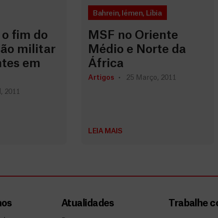
Bahrein
,
Iémen
,
Líbia
o fim do
MSF no Oriente
ão militar
Médio e Norte da
ntes em
África
Artigos
25 Março, 2011
l, 2011
LEIA MAIS
mos
Atualidades
Trabalhe 