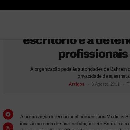
B
Bahre
u
B
s
u
MSF condena invas
c
s
escritório e a dete
a
c
r
a
profissionai
r
A organização pede às autoridades de Bahrein q
privacidade de suas insta
Artigos
3 Agosto, 2011
T
A organização internacional humanitária Médicos 
invasão armada de suas instalações em Bahrein e a 