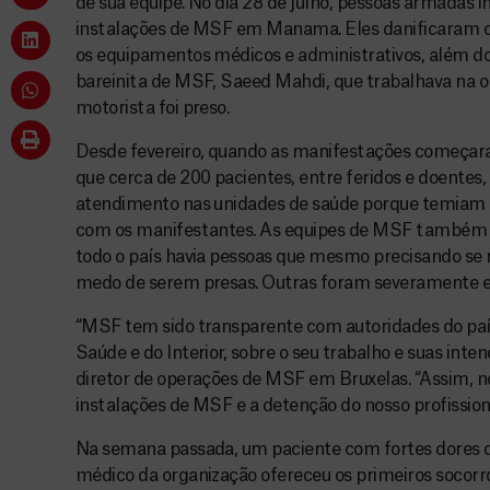
de sua equipe. No dia 28 de julho, pessoas armadas 
instalações de MSF em Manama. Eles danificaram o
os equipamentos médicos e administrativos, além do
bareinita de MSF, Saeed Mahdi, que trabalhava na 
motorista foi preso.
Desde fevereiro, quando as manifestações começar
que cerca de 200 pacientes, entre feridos e doentes
atendimento nas unidades de saúde porque temiam s
com os manifestantes. As equipes de MSF também 
todo o país havia pessoas que mesmo precisando se 
medo de serem presas. Outras foram severamente e
“MSF tem sido transparente com autoridades do país,
Saúde e do Interior, sobre o seu trabalho e suas inte
diretor de operações de MSF em Bruxelas. “Assim, n
instalações de MSF e a detenção do nosso profissional 
Na semana passada, um paciente com fortes dores
médico da organização ofereceu os primeiros socor