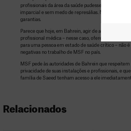
profissionais da área da saúde pudessem conduzir su
imparcial e sem medo de represálias. No entanto, at
garantias.
Parece que hoje, em Bahrein, agir de acordo com os 
profissional médica – nesse caso, oferecer primeir
para uma pessoa em estado de saúde crítico – não é
negativas no trabalho de MSF no país.
MSF pede às autoridades de Bahrein que respeitem a
privacidade de suas instalações e profissionais, e q
família de Saeed tenham acesso a ele imediatament
Relacionados