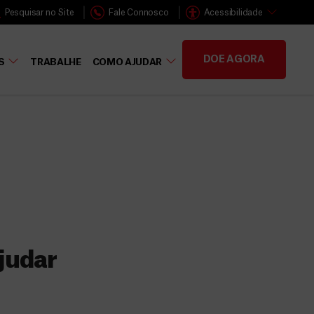
Pesquisar no Site
Fale Connosco
Acessibilidade
DOE AGORA
S
TRABALHE
COMO AJUDAR
judar
s