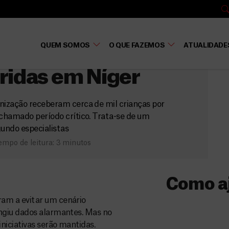
r
QUEM SOMOS
O QUE FAZEMOS
ATUALIDADE
ando milhares de
ridas em Níger
anização receberam cerca de mil crianças por
chamado período crítico. Trata-se de um
undo especialistas
mpo de leitura: 3 minutos
Como a
am a evitar um cenário
Donativo
ngiu dados alarmantes. Mas no
iciativas serão mantidas.
O seu donativo