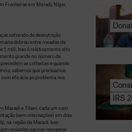
 Fronteiras em Maradi, Níger,
ajuda-nos a l
a quem mais p
Donat
DOE
AGORA
nças sofrendo de desnutrição
semana dobrou entre meados de
Consigna
 1 mil). Isso é relativamente alto
2026
umento grande no número de
 precedem as colheitas e quando
Saiba tudo so
iência, sabemos que precisamos
IRS: o que é,
 com eficácia ao problema nos
preencher, e 
Cons
MSF com o do
IRS 
DOE
AGORA
em Maradi e Tiberi, cada um com
ntação (sem internações) em dois
Angarie 
, na região de Maradi. Isso
MSF
jam enviadas para se recuperar