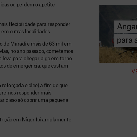
A MSF depend
cas ou perdem o apetite
donativos pri
chegar assist
is flexibilidade para responder
Angar
humanitária a
 em outras localidades.
para
o de Maradi e mais de 63 mil em
DOE
AGORA
. Mas, no ano passado, cometemos
leva para chegar, algo em torno
tos de emergência, que custam
V
reforçada e óleo) a fim de que
oderemos responder mais
ar disso só cobrir uma pequena
utrição em Níger foi amplamente