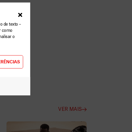
o de texto –
ar como
alisar o
ERÊNCIAS
VER MAIS