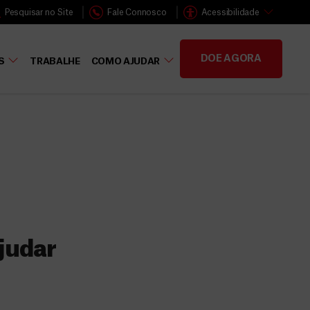
Pesquisar no Site
Fale Connosco
Acessibilidade
DOE AGORA
S
TRABALHE
COMO AJUDAR
judar
s
 faz a diferença,