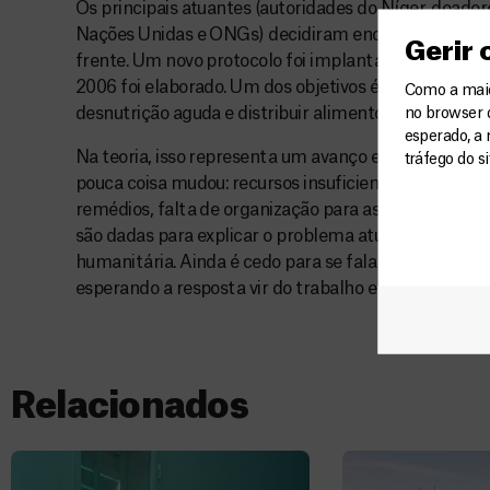
Os principais atuantes (autoridades do Níger, doador
Nações Unidas e ONGs) decidiram encarar o proble
Gerir
frente. Um novo protocolo foi implantado e um map
2006 foi elaborado. Um dos objetivos é tratar 500 mi
Como a maior
desnutrição aguda e distribuir alimentos com precisã
no browser 
esperado, a 
Na teoria, isso representa um avanço em relação ao
tráfego do s
pouca coisa mudou: recursos insuficientes, deficiênc
remédios, falta de organização para assegurar a sua d
são dadas para explicar o problema atual relacionado
humanitária. Ainda é cedo para se falar na eficácia 
esperando a resposta vir do trabalho em campo no N
Relacionados