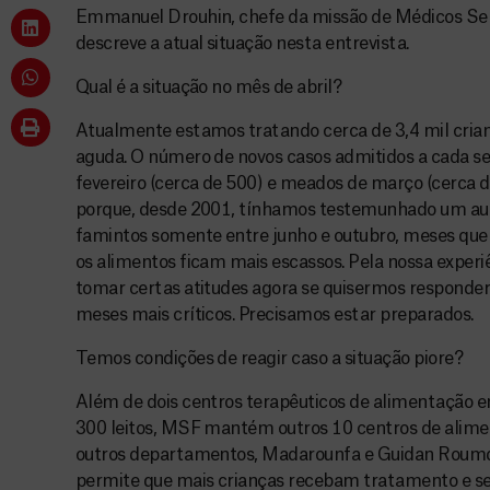
Emmanuel Drouhin, chefe da missão de Médicos Sem
descreve a atual situação nesta entrevista.
Qual é a situação no mês de abril?
Atualmente estamos tratando cerca de 3,4 mil cria
aguda. O número de novos casos admitidos a cada 
fevereiro (cerca de 500) e meados de março (cerca de
porque, desde 2001, tínhamos testemunhado um a
famintos somente entre junho e outubro, meses que
os alimentos ficam mais escassos. Pela nossa exper
tomar certas atitudes agora se quisermos responder
meses mais críticos. Precisamos estar preparados.
Temos condições de reagir caso a situação piore?
Além de dois centros terapêuticos de alimentação 
300 leitos, MSF mantém outros 10 centros de alime
outros departamentos, Madarounfa e Guidan Roumdji
permite que mais crianças recebam tratamento e se