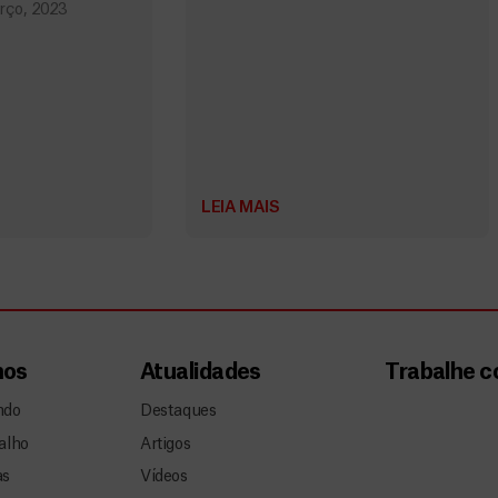
rço, 2023
LEIA MAIS
mos
Atualidades
Trabalhe 
ndo
Destaques
alho
Artigos
as
Vídeos