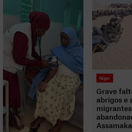
Níger
Grave falt
abrigos e 
migrantes
abandona
Assamaka