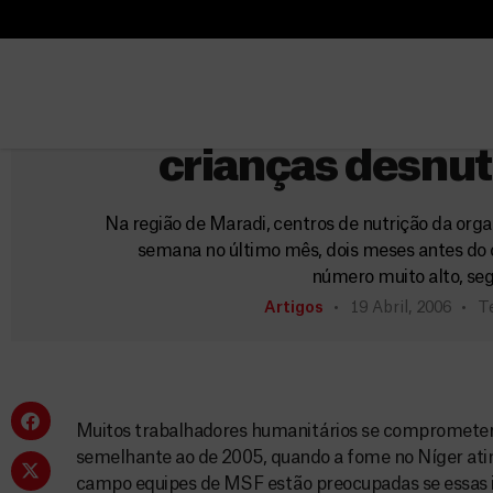
B
Níge
u
B
s
u
MSF continua trat
c
s
a
c
crianças desnut
r
a
r
Na região de Maradi, centros de nutrição da org
semana no último mês, dois meses antes do 
número muito alto, seg
Artigos
19 Abril, 2006
Te
Muitos trabalhadores humanitários se comprometer
semelhante ao de 2005, quando a fome no Níger ati
campo equipes de MSF estão preocupadas se essas in