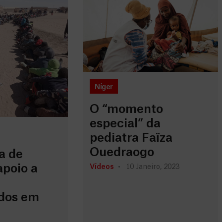
Níger
O “momento
especial” da
pediatra Faïza
Ouedraogo
a de
apoio a
Vídeos
10 Janeiro, 2023
dos em