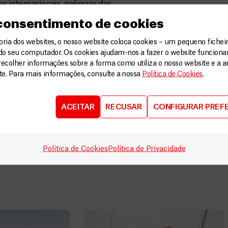
es internacionais, agências das
ma da desnutrição aguda de
 consentimento de cookies
a relativamente ambicioso para
l crianças sofrendo de
ia dos websites, o nosso website coloca cookies – um pequeno ficheir
o.
do seu computador. Os cookies ajudam-nos a fazer o website funcion
recolher informações sobre a forma como utiliza o nosso website e a an
s anos anteriores. Mas no campo
ite. Para mais informações, consulte a nossa
Política de Cookies
.
ias no estoque de comidas e
istribuição, etc. Muitas razões
ACEITAR
RECUSAR
CONFIGURAR PREF
 à distribuição de ajuda
desses projetos. Estamos
íger.
Política de Cookies
Política de Privacidade