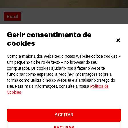
Brasil
COP30: MSF insta a ações concretas face aos
impactos das alterações climáticas na saúde
Gerir consentimento de
Artigos
10 Novembro, 2025
cookies
LEIA MAIS
Como a maioria dos websites, o nosso website coloca cookies –
um pequeno ficheiro de texto – no browser do seu
computador. Os cookies ajudam-nos a fazer o website
funcionar como esperado, a recolher informações sobre a
forma como utiliza o nosso website e a analisar o tráfego do
site. Para mais informações, consulte a nossa
Política de
Cookies
.
ACEITAR
RECUSAR