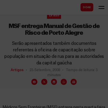
B
s
DOAR
u
c
Brasil
s
a
c
MSF entrega Manual de Gestão de
r
a
Risco de Porto Alegre
r
Serão apresentados também documentos
referentes à oficina de capacitação sobre
população em situação de rua para as autoridades
da capital gaúcha
Artigos
23 Setembro, 2008
Tempo de leitura: 3
minutos
Médicos Sem Fronteiras (MSF) entrega nesta quarta-feira