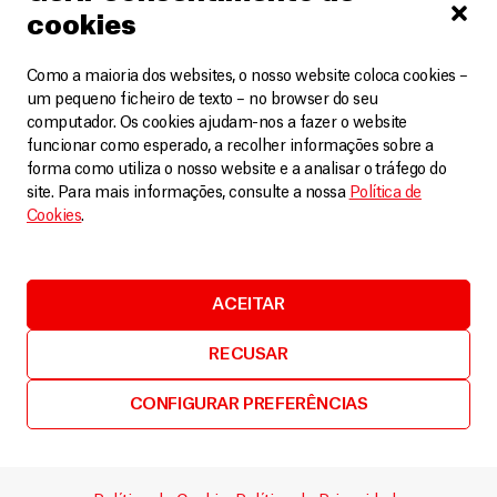
cookies
Bulgária
,
Sérvia
Como a maioria dos websites, o nosso website coloca cookies –
um pequeno ficheiro de texto – no browser do seu
Violência contra migrantes aumenta após
computador. Os cookies ajudam-nos a fazer o website
fechamento de fronteiras na Europa
funcionar como esperado, a recolher informações sobre a
Artigos
22 Julho, 2016
forma como utiliza o nosso website e a analisar o tráfego do
site. Para mais informações, consulte a nossa
Política de
LEIA MAIS
Cookies
.
ACEITAR
Bulgária
RECUSAR
Bulgária: projetos de MSF para refugiados chegando
CONFIGURAR PREFERÊNCIAS
ao fim
Artigos
13 Junho, 2014
LEIA MAIS