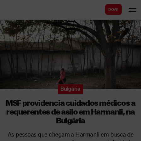
B
s
DOAR
u
c
s
a
c
r
a
r
Bulgária
MSF providencia cuidados médicos a
requerentes de asilo em Harmanli, na
Bulgária
As pessoas que chegam a Harmanli em busca de