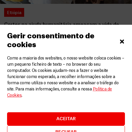
Etiópia
Cortes na ajuda humanitária ameaçam a vida de
refugiados na Etiópia
Gerir consentimento de
Artigos
20 Agosto, 2025
cookies
LEIA MAIS
Como a maioria dos websites, o nosso website coloca cookies –
um pequeno ficheiro de texto – no browser do seu
computador. Os cookies ajudam-nos a fazer o website
funcionar como esperado, a recolher informações sobre a
forma como utiliza o nosso website e a analisar o tráfego do
site. Para mais informações, consulte a nossa
Política de
Cookies
.
ACEITAR