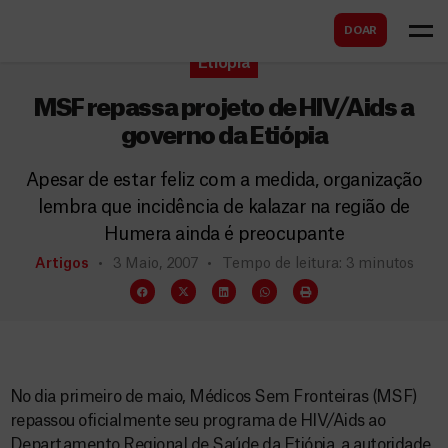
B
s
DOAR
u
c
Etiópia
s
a
c
MSF repassa projeto de HIV/Aids a
r
a
governo da Etiópia
r
Apesar de estar feliz com a medida, organização
lembra que incidência de kalazar na região de
Humera ainda é preocupante
Artigos
3 Maio, 2007
Tempo de leitura: 3 minutos
No dia primeiro de maio, Médicos Sem Fronteiras (MSF)
repassou oficialmente seu programa de HIV/Aids ao
Departamento Regional de Saúde da Etiópia, a autoridade