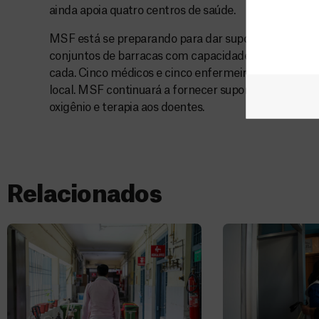
ainda apoia quatro centros de saúde.
MSF está se preparando para dar suporte no Hospi
conjuntos de barracas com capacidade para 1.000 le
cada. Cinco médicos e cinco enfermeiros já foram re
local. MSF continuará a fornecer suporte médico e 
oxigênio e terapia aos doentes.
Relacionados