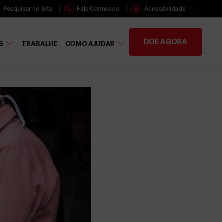
Pesquisar no Site
Fale Connosco
Acessibilidade
DOE AGORA
S
TRABALHE
COMO AJUDAR