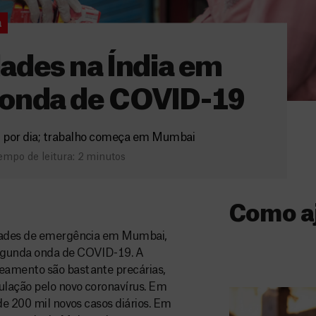
a
ades na Índia em
 onda de COVID-19
l por dia; trabalho começa em Mumbai
mpo de leitura: 2 minutos
Como a
idades de emergência em Mumbai,
Donativo
segunda onda de COVID-19. A
eamento são bastante precárias,
O seu donativo
ulação pelo novo coronavírus. Em
ajuda-nos a l
de 200 mil novos casos diários. Em
a quem mais p