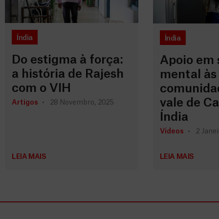
Índia
Índia
Do estigma à força:
Apoio em 
a história de Rajesh
mental às
com o VIH
comunida
vale de Ca
Artigos
28 Novembro, 2025
Índia
Vídeos
2 Janei
LEIA MAIS
LEIA MAIS