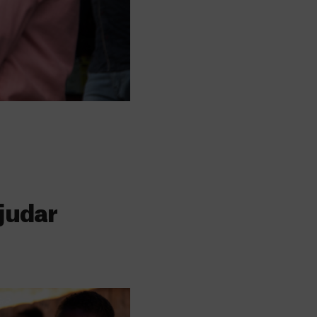
judar
s
 faz a diferença,
evar cuidados médicos
recisa.