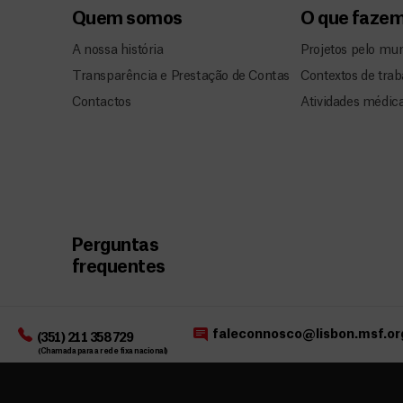
Quem somos
O que faze
A nossa história
Projetos pelo mu
Transparência e Prestação de Contas
Contextos de trab
Contactos
Atividades médic
Perguntas
frequentes
faleconnosco@lisbon.msf.or
(351) 211 358 729
(Chamada para a rede fixa nacional)