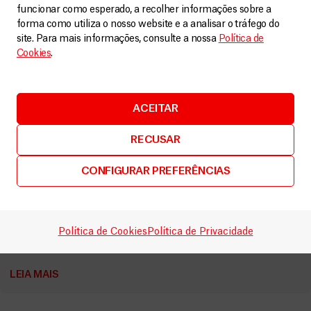
funcionar como esperado, a recolher informações sobre a
forma como utiliza o nosso website e a analisar o tráfego do
site. Para mais informações, consulte a nossa
Política de
Cookies
.
ACEITAR
RECUSAR
CONFIGURAR PREFERÊNCIAS
Níger
Cuidados de saúde materna no Níger
Política de Cookies
Política de Privacidade
Vídeos
5 Fevereiro, 2024
LEIA MAIS