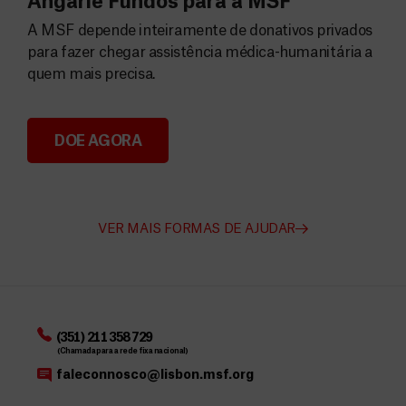
Angarie Fundos para a MSF
A MSF depende inteiramente de donativos privados
para fazer chegar assistência médica-humanitária a
quem mais precisa.
DOE AGORA
Angarie Fundos para a MSF
VER MAIS FORMAS DE AJUDAR
(351) 211 358 729
(Chamada para a rede fixa nacional)
faleconnosco@lisbon.msf.org