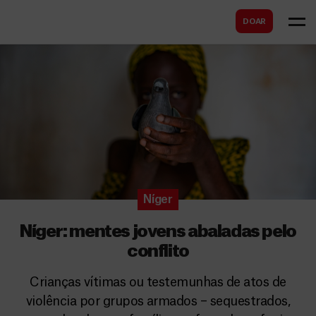
B
s
DOAR
u
c
s
a
c
r
a
r
Níger
Níger: mentes jovens abaladas pelo
conflito
Crianças vítimas ou testemunhas de atos de
violência por grupos armados – sequestrados,