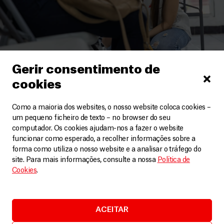
Gerir consentimento de
cookies
México
Como a maioria dos websites, o nosso website coloca cookies –
A violência sexual é uma emergência médica
um pequeno ficheiro de texto – no browser do seu
Vídeos
13 Abril, 2026
computador. Os cookies ajudam-nos a fazer o website
funcionar como esperado, a recolher informações sobre a
forma como utiliza o nosso website e a analisar o tráfego do
LEIA MAIS
site. Para mais informações, consulte a nossa
Política de
Cookies
.
ACEITAR