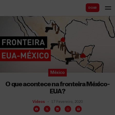
B
s
DOAR
u
c
s
a
c
r
a
r
México
O que acontece na fronteira México-
EUA?
Vídeos
17 Fevereiro, 2020